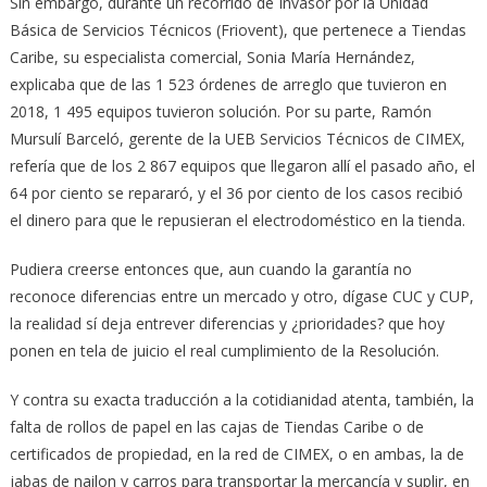
Sin embargo, durante un recorrido de Invasor por la Unidad
Básica de Servicios Técnicos (Friovent), que pertenece a Tiendas
Caribe, su especialista comercial, Sonia María Hernández,
explicaba que de las 1 523 órdenes de arreglo que tuvieron en
2018, 1 495 equipos tuvieron solución. Por su parte, Ramón
Mursulí Barceló, gerente de la UEB Servicios Técnicos de CIMEX,
refería que de los 2 867 equipos que llegaron allí el pasado año, el
64 por ciento se repararó, y el 36 por ciento de los casos recibió
el dinero para que le repusieran el electrodoméstico en la tienda.
Pudiera creerse entonces que, aun cuando la garantía no
reconoce diferencias entre un mercado y otro, dígase CUC y CUP,
la realidad sí deja entrever diferencias y ¿prioridades? que hoy
ponen en tela de juicio el real cumplimiento de la Resolución.
Y contra su exacta traducción a la cotidianidad atenta, también, la
falta de rollos de papel en las cajas de Tiendas Caribe o de
certificados de propiedad, en la red de CIMEX, o en ambas, la de
jabas de nailon y carros para transportar la mercancía y suplir, en