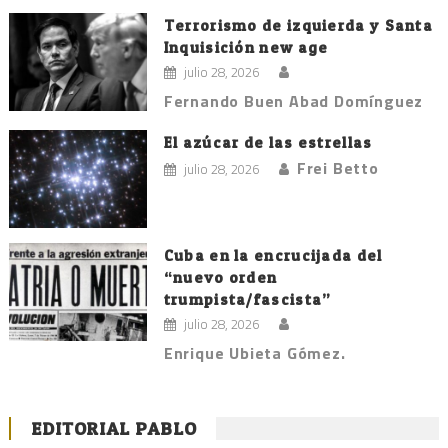
Terrorismo de izquierda y Santa
Inquisición new age
julio 28, 2026
Fernando Buen Abad Domínguez
El azúcar de las estrellas
Frei Betto
julio 28, 2026
Cuba en la encrucijada del
“nuevo orden
trumpista/fascista”
julio 28, 2026
Enrique Ubieta Gómez.
EDITORIAL PABLO