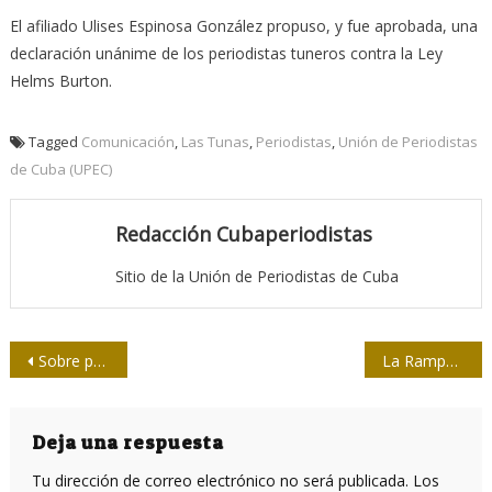
El afiliado Ulises Espinosa González propuso, y fue aprobada, una
declaración unánime de los periodistas tuneros contra la Ley
Helms Burton.
Tagged
Comunicación
,
Las Tunas
,
Periodistas
,
Unión de Periodistas
de Cuba (UPEC)
Redacción Cubaperiodistas
Sitio de la Unión de Periodistas de Cuba
Navegación
Sobre precipitación en la crítica
La Rampa: instantáneas en el tiempo
de
entradas
Deja una respuesta
Tu dirección de correo electrónico no será publicada.
Los