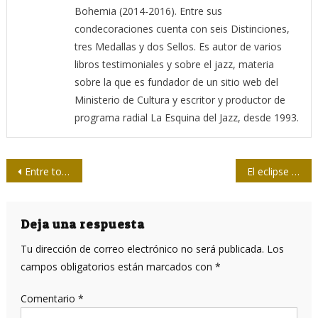
Bohemia (2014-2016). Entre sus
condecoraciones cuenta con seis Distinciones,
tres Medallas y dos Sellos. Es autor de varios
libros testimoniales y sobre el jazz, materia
sobre la que es fundador de un sitio web del
Ministerio de Cultura y escritor y productor de
programa radial La Esquina del Jazz, desde 1993.
Navegación
Entre todos transformaremos la prensa cubana
El eclipse que confirmó, hace 100 años, la teoría de la relatividad de Einstein
de
entradas
Deja una respuesta
Tu dirección de correo electrónico no será publicada.
Los
campos obligatorios están marcados con
*
Comentario
*