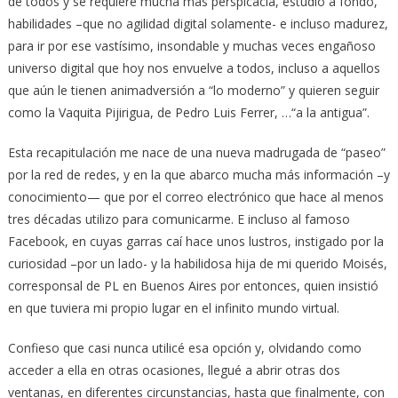
de todos y se requiere mucha más perspicacia, estudio a fondo,
habilidades –que no agilidad digital solamente- e incluso madurez,
para ir por ese vastísimo, insondable y muchas veces engañoso
universo digital que hoy nos envuelve a todos, incluso a aquellos
que aún le tienen animadversión a “lo moderno” y quieren seguir
como la Vaquita Pijirigua, de Pedro Luis Ferrer, …“a la antigua”.
Esta recapitulación me nace de una nueva madrugada de “paseo”
por la red de redes, y en la que abarco mucha más información –y
conocimiento— que por el correo electrónico que hace al menos
tres décadas utilizo para comunicarme. E incluso al famoso
Facebook, en cuyas garras caí hace unos lustros, instigado por la
curiosidad –por un lado- y la habilidosa hija de mi querido Moisés,
corresponsal de PL en Buenos Aires por entonces, quien insistió
en que tuviera mi propio lugar en el infinito mundo virtual.
Confieso que casi nunca utilicé esa opción y, olvidando como
acceder a ella en otras ocasiones, llegué a abrir otras dos
ventanas, en diferentes circunstancias, hasta que finalmente, con