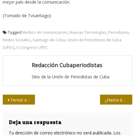
mejor país desde la comunicación.
(Tomado de Tvsantiago)
Tagged
Medios de comunicación
,
Nuevas Tecnologías
,
Periodismo
,
Redes Sociales
,
Santiago de Cuba
,
Unión de Periodistas de Cuba
(UPEC)
,
X Congreso UPEC
Redacción Cubaperiodistas
Sitio de la Unión de Periodistas de Cuba
Navegación
Fervor en las letras de un autor nonagenario
¿Hasta dónde llega la “amistad” vía Facebook?
de
entradas
Deja una respuesta
Tu dirección de correo electrónico no será publicada.
Los