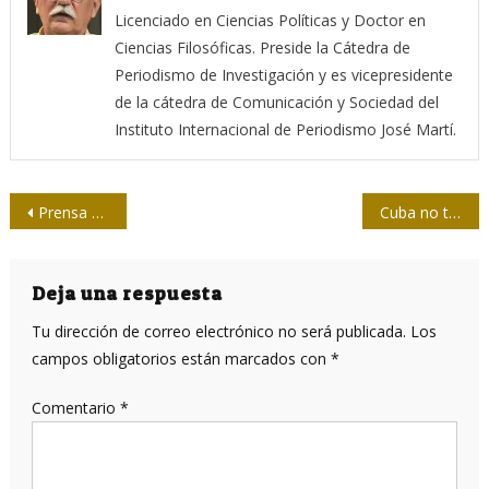
Licenciado en Ciencias Políticas y Doctor en
Ciencias Filosóficas. Preside la Cátedra de
Periodismo de Investigación y es vicepresidente
de la cátedra de Comunicación y Sociedad del
Instituto Internacional de Periodismo José Martí.
Navegación
Prensa avileña en cobertura del 1° de mayo
Cuba no tiene tropas en Venezuela
de
entradas
Deja una respuesta
Tu dirección de correo electrónico no será publicada.
Los
campos obligatorios están marcados con
*
Comentario
*