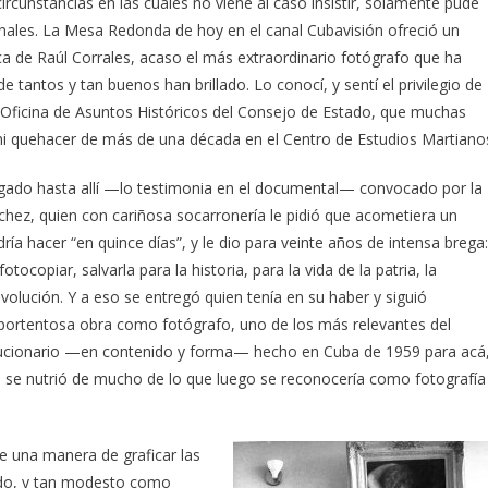
ircunstancias en las cuales no viene al caso insistir, solamente pude
inales. La Mesa Redonda de hoy en el canal Cubavisión ofreció un
a de Raúl Corrales, acaso el más extraordinario fotógrafo que ha
 tantos y tan buenos han brillado. Lo conocí, y sentí el privilegio de
 Oficina de Asuntos Históricos del Consejo de Estado, que muchas
mi quehacer de más de una década en el Centro de Estudios Martiano
legado hasta allí —lo testimonia en el documental— convocado por la
chez, quien con cariñosa socarronería le pidió que acometiera un
ría hacer “en quince días”, y le dio para veinte años de intensa brega:
ocopiar, salvarla para la historia, para la vida de la patria, la
evolución. Y a eso se entregó quien tenía en su haber y siguió
ortentosa obra como fotógrafo, uno de los más relevantes del
ucionario —en contenido y forma— hecho en Cuba de 1959 para acá
o se nutrió de mucho de lo que luego se reconocería como fotografía
e una manera de graficar las
rado, y tan modesto como