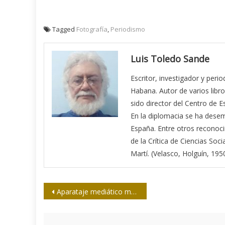
Tagged
Fotografía
,
Periodismo
Luis Toledo Sande
Escritor, investigador y peri
Habana. Autor de varios libro
sido director del Centro de E
En la diplomacia se ha des
España. Entre otros reconoci
de la Crítica de Ciencias Soci
Martí. (Velasco, Holguín, 1950
Navegación
Aparataje mediático mundial sin precedente en la agresión de EE.UU. a Venezuela
de