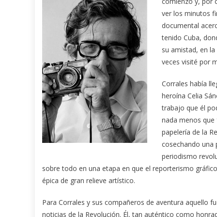
comienzo y, por c
ver los minutos f
documental acerc
tenido Cuba, donde
su amistad, en la
veces visité por 
Corrales había l
heroína Celia Sán
trabajo que él pod
nada menos que fot
papelería de la R
cosechando una p
periodismo revol
sobre todo en una etapa en que el reporterismo gráfic
épica de gran relieve artístico.
Para Corrales y sus compañeros de aventura aquello fu
noticias de la Revolución. Él, tan auténtico como hon