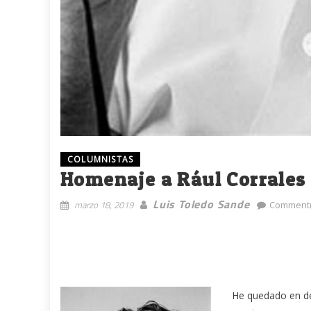
COLUMNISTAS
Homenaje a Rául Corrales
Luis Toledo Sande
marzo 18, 2019
Comment(
He quedado en de