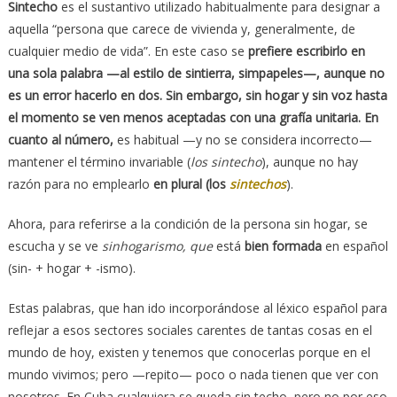
Sintecho
es el sustantivo utilizado habitualmente para designar a
aquella “persona que carece de vivienda y, generalmente, de
cualquier medio de vida”. En este caso se
prefiere escribirlo en
una sola palabra —al estilo de sintierra, simpapeles—, aunque no
es un error hacerlo en dos. Sin embargo, sin hogar y sin voz hasta
el momento se ven menos aceptadas con una grafía unitaria. En
cuanto al número,
es habitual —y no se considera incorrecto—
mantener el término invariable (
los sintecho
), aunque no hay
razón para no emplearlo
en plural (los
sintechos
).
Ahora, para referirse a la condición de la persona sin hogar, se
escucha y se ve
sinhogarismo, que
está
bien formada
en español
(sin- + hogar + -ismo).
Estas palabras, que han ido incorporándose al léxico español para
reflejar a esos sectores sociales carentes de tantas cosas en el
mundo de hoy, existen y tenemos que conocerlas porque en el
mundo vivimos; pero —repito— poco o nada tienen que ver con
nosotros. En Cuba cualquiera se queda sin techo, pero no por eso