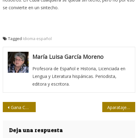
se convierte en un sintecho.
Tagged
Idioma español
María Luisa García Moreno
Profesora de Español e Historia, Licenciada en
Lengua y Literatura hispánicas. Periodista,
editora y escritora.
Navegación
Gana Camagüey competencia zonal de softbol de la prensa
Aparataje mediático mundial sin precedente en la agresión de EE.UU. a Venezuela
de
entradas
Deja una respuesta