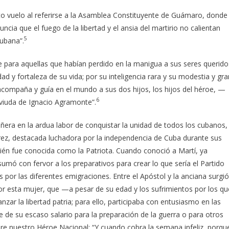
to vuelo al referirse a la Asamblea Constituyente de Guámaro, donde
ncia que el fuego de la libertad y el ansia del martirio no calientan
5
cubana”.
e para aquellas que habían perdido en la manigua a sus seres querido
ad y fortaleza de su vida; por su inteligencia rara y su modestia y gra
acompaña y guía en el mundo a sus dos hijos, los hijos del héroe, —
6
 viuda de Ignacio Agra­monte”.
era en la ardua labor de conquistar la unidad de todos los cubanos,
rez, destacada luchadora por la independencia de Cuba durante sus
bién fue conocida como la Patriota. Cuando conoció a Martí, ya
 sumó con fervor a los preparativos para crear lo que sería el Partido
por las diferentes emigraciones. Entre el Apóstol y la anciana surgió
or esta mujer, que —a pesar de su edad y los sufrimientos por los qu
zar la libertad patria; para ello, participaba con entusiasmo en las
e de su escaso salario para la preparación de la guerra o para otros
fiere nuestro Héroe Nacional: “Y cuando cobra la semana infeliz, porqu