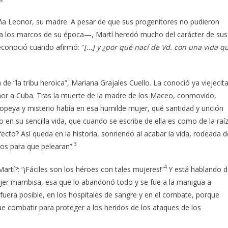
oña Leonor, su madre. A pesar de que sus progenitores no pudieron
aba los marcos de su época—, Martí heredó mucho del carácter de sus
reconoció cuando afirmó: “
[…] y ¿por qué nací de Vd. con una vida q
 “la tribu heroica”, Mariana Grajales Cuello. La conoció ya viejecit
 amor a Cuba. Tras la muerte de la madre de los Maceo, conmovido,
opeya y misterio había en esa humilde mujer, qué santidad y unción
n su sencilla vida, que cuando se escribe de ella es como de la raí
ecto? Así queda en la historia, sonriendo al acabar la vida, rodeada d
3
tos para que pelearan”.
4
artí?: “¡Fáciles son los héroes con tales mujeres!”
Y está hablando 
mujer mambisa, esa que lo abandonó todo y se fue a la manigua a
fuera posible, en los hospitales de sangre y en el combate, porque
ue combatir para proteger a los heridos de los ataques de los