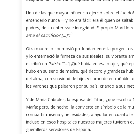
Una de las que mayor influencia ejerció sobre él fue d
entenderlo nunca —y no era fácil: era él quien se salt
padres, de su entereza e integridad. El propio Martí lo 
2
ama el sacrificio? […]”.
Otra madre lo conmovió profundamente: la progenitora de
y lo enterneció la firmeza de sus ideales, su vibrante
escribió en
Patria:
“[…] ¡Qué había en esa mujer, qué ep
hubo en su seno de madre, qué decoro y grandeza hubo e
del alma, con suavidad de hijo, y como de entrañable af
los varones que pelearon por su país, criando a sus nie
Y de María Cabrales, la esposa del Titán, ¿qué escribió M
María; pero, de hecho, la convierte en símbolo de la 
compartir miseria y necesidades, a ayudar en cuanto le 
incluso en esos hospitales nuestras mujeres tuvieron q
guerrilleros servidores de España.