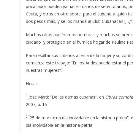
poca labor pueden ya hacer manos de setenta años, p
Ceuta, y otros en otro sobre, para el cubano a quien ti
dos pesos más, y se los manda al Club Cubanacán […]”.
Muchas otras pudiéramos nombrar y muchas se preocup
cuidado y protegido en el humilde hogar de Paulina Pe
Para resaltar sus criterios acerca de la mujer y su contri
comienza este trabajo: “En los Andes puede estar el ped
8
nuestras mujeres”.
Notas
1
José Martí: “De las damas cubanas”, en
Obras comple
2007, p. 16
2 “
25 de marzo: un día inolvidable en la historia patri
dia-inolvidable-en-la-historia-patria