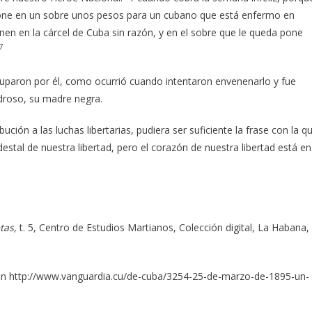
one en un sobre unos pesos para un cubano que está enfermo en
enen en la cárcel de Cuba sin razón, y en el sobre que le queda pone
7
aron por él, como ocurrió cuando intentaron envenenarlo y fue
droso, su madre negra.
bución a las luchas libertarias, pudiera ser suficiente la frase con la q
estal de nuestra libertad, pero el corazón de nuestra libertad está en
tas,
t. 5, Centro de Estudios Martianos, Colección digital, La Habana,
a”, en http://www.vanguardia.cu/de-cuba/3254-25-de-marzo-de-1895-un-