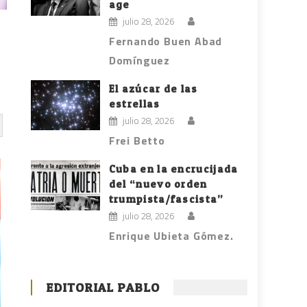
age
julio 28, 2026
Fernando Buen Abad
Domínguez
El azúcar de las
estrellas
julio 28, 2026
Frei Betto
Cuba en la encrucijada
del “nuevo orden
trumpista/fascista”
julio 28, 2026
Enrique Ubieta Gómez.
EDITORIAL PABLO