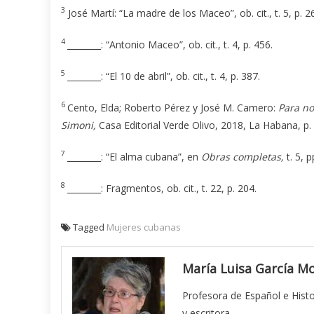
3
José Martí: “La madre de los Maceo”, ob. cit., t. 5, p. 26
4
________: “Antonio Maceo”, ob. cit., t. 4, p. 456.
5
________: “El 10 de abril”, ob. cit., t. 4, p. 387.
6
Cento, Elda; Roberto Pérez y José M. Camero:
Para no
Simoni,
Casa Editorial Verde Olivo, 2018, La Habana, p.
7
________: “El alma cubana”, en
Obras completas,
t. 5, p
8
________: Fragmentos, ob. cit., t. 22, p. 204.
Tagged
Mujeres cubanas
María Luisa García M
Profesora de Español e Histor
y escritora.