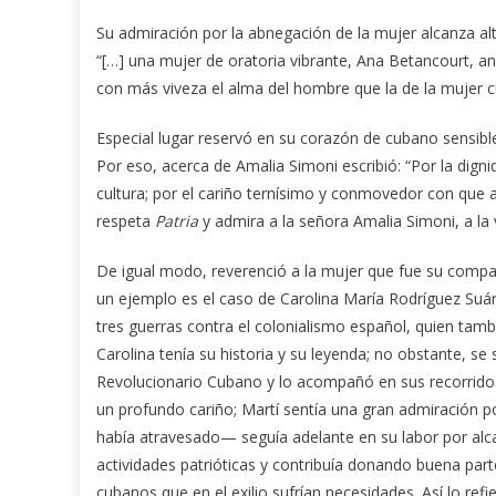
Su admiración por la abnegación de la mujer alcanza al
“[…] una mujer de oratoria vibrante, Ana Betancourt, anu
con más viveza el alma del hombre que la de la mujer 
Especial lugar reservó en su corazón de cubano sensibl
Por eso, acerca de Amalia Simoni escribió: “Por la dignid
cultura; por el cariño ternísimo y conmovedor con que 
respeta
Patria
y admira a la señora Amalia Simoni, a la
De igual modo, reverenció a la mujer que fue su compañ
un ejemplo es el caso de Carolina María Rodríguez Suá
tres guerras contra el colonialismo español, quien tam
Carolina tenía su historia y su leyenda; no obstante, se
Revolucionario Cubano y lo acompañó en sus recorridos 
un profundo cariño; Martí sentía una gran admiración p
había atravesado— seguía adelante en su labor por alcan
actividades patrióticas y contribuía donando buena part
cubanos que en el exilio sufrían necesidades. Así lo re