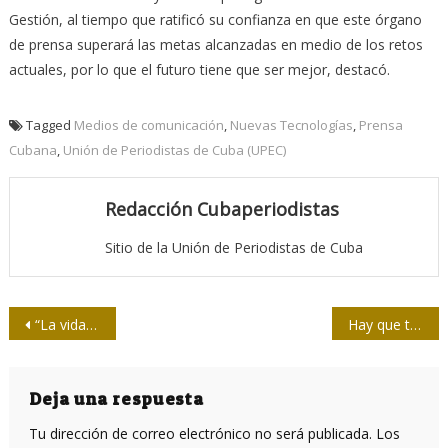
Gestión, al tiempo que ratificó su confianza en que este órgano
de prensa superará las metas alcanzadas en medio de los retos
actuales, por lo que el futuro tiene que ser mejor, destacó.
Tagged
Medios de comunicación
,
Nuevas Tecnologías
,
Prensa
Cubana
,
Unión de Periodistas de Cuba (UPEC)
Redacción Cubaperiodistas
Sitio de la Unión de Periodistas de Cuba
Navegación
“La vida de cualquier deportista es una novela”
Hay que tomar tanto las calles como las redes sin renunciar a la sensibilidad
de
entradas
Deja una respuesta
Tu dirección de correo electrónico no será publicada.
Los