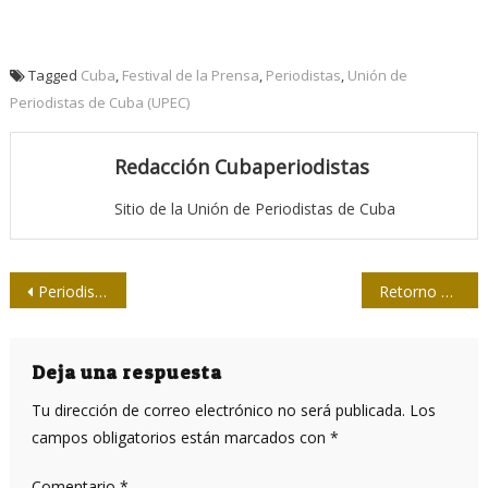
Tagged
Cuba
,
Festival de la Prensa
,
Periodistas
,
Unión de
Periodistas de Cuba (UPEC)
Redacción Cubaperiodistas
Sitio de la Unión de Periodistas de Cuba
Navegación
Periodistas de Mayabeque de recorrido por la provincia
Retorno de los médicos cubanos en Brasil, una carrera contra el tiempo
de
entradas
Deja una respuesta
Tu dirección de correo electrónico no será publicada.
Los
campos obligatorios están marcados con
*
Comentario
*