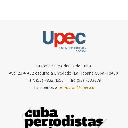
Unión de Periodistas de Cuba.
Ave. 23 # 452 esquina a I, Vedado, La Habana Cuba (10400)
Telf. (53) 7832 4550 | Fax: (53) 7333079
Escríbanos a
redaccion@upec.cu