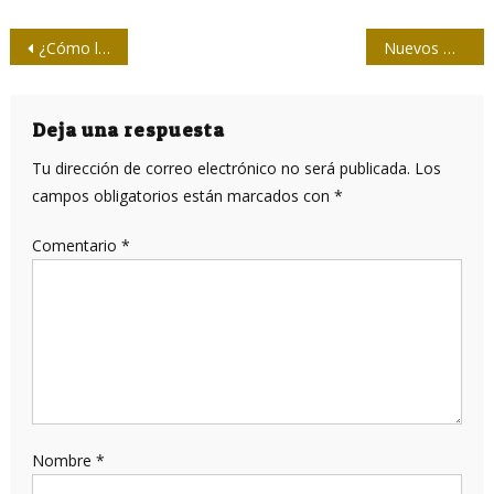
Navegación
¿Cómo lograr mayor semejanza entre la agenda de los medios y la pública?
Nuevos másteres en Ciencias de la Comunicación en Las Tunas
de
entradas
Deja una respuesta
Tu dirección de correo electrónico no será publicada.
Los
campos obligatorios están marcados con
*
Comentario
*
Nombre
*