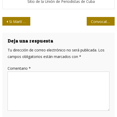
Sitio de la Unión de Periodistas de Cuba
Navegación
Si Martí fuera mi colega…
Convocatoria al Premio Nacional de Periodismo Azucarero
de
entradas
Deja una respuesta
Tu dirección de correo electrónico no será publicada.
Los
campos obligatorios están marcados con
*
Comentario
*