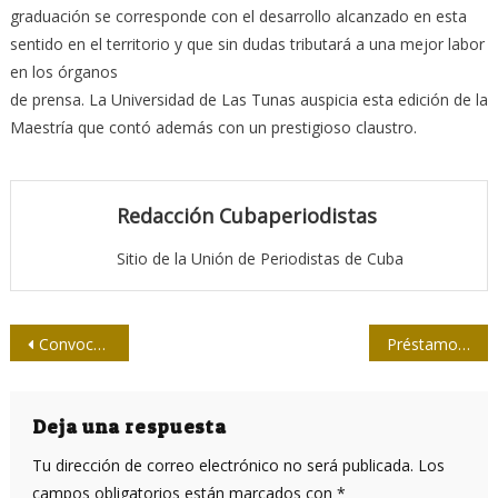
graduación se corresponde con el desarrollo alcanzado en esta
sentido en el territorio y que sin dudas tributará a una mejor labor
en los órganos
de prensa. La Universidad de Las Tunas auspicia esta edición de la
Maestría que contó además con un prestigioso claustro.
Redacción Cubaperiodistas
Sitio de la Unión de Periodistas de Cuba
Navegación
Convocatoria al Premio Nacional de Periodismo Azucarero
Préstamos… desde siempre
de
entradas
Deja una respuesta
Tu dirección de correo electrónico no será publicada.
Los
campos obligatorios están marcados con
*