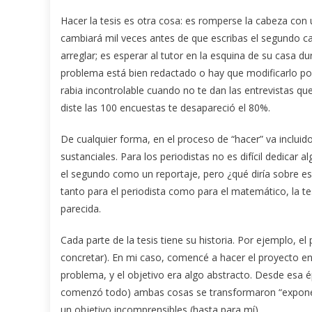
Hacer la tesis es otra cosa: es romperse la cabeza con
cambiará mil veces antes de que escribas el segundo ca
arreglar; es esperar al tutor en la esquina de su casa du
problema está bien redactado o hay que modificarlo po
rabia incontrolable cuando no te dan las entrevistas que
diste las 100 encuestas te desapareció el 80%.
De cualquier forma, en el proceso de “hacer” va incluid
sustanciales. Para los periodistas no es difícil dedicar 
el segundo como un reportaje, pero ¿qué diría sobre e
tanto para el periodista como para el matemático, la t
parecida.
Cada parte de la tesis tiene su historia. Por ejemplo, 
concretar). En mi caso, comencé a hacer el proyecto en
problema, y el objetivo era algo abstracto. Desde esa
comenzó todo) ambas cosas se transformaron “exponen
un objetivo incomprensibles (hasta para mí).