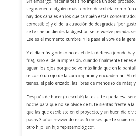
Sin embargo, hacer la tesis no implica un solo proceso
seguramente alguien más teórico describiría como “un ca
hay dos canales en los que también estás concentrado: e
comestible) y el de la atracción de desgracias “por gus
se te cae un diente, la digestión se te vuelve pesada, se
Ese es el momento cumbre. Y le pasa al 95% de la gent
Y el día más glorioso no es el de la defensa (donde h
fría), sino el de la impresión, cuando finalmente tienes
aguan los ojos porque se ve más linda que en la pantall
te costó un ojo de la cara imprimir y encuadernar. ¡Ah e
tienes, el pelo erizado, las libras de menos (o de más) y
Después de hacer (o escribir) la tesis, te queda esa sens
noche para que no se olvide de ti, te sientas frente a
que las que escribiste en el proyecto, y un buen día ol
pasas 3 años reviviendo esos 6 meses que te supieron a
otro hijo, un hijo “epistemológico”.