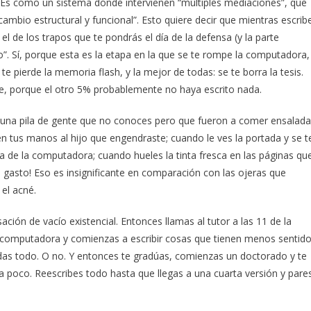
. Es como un sistema donde intervienen “múltiples mediaciones”, que
mbio estructural y funcional”. Esto quiere decir que mientras escrib
l de los trapos que te pondrás el día de la defensa (y la parte
to”. Sí, porque esta es la etapa en la que se te rompe la computadora,
 te pierde la memoria flash, y la mejor de todas: se te borra la tesis.
e, porque el otro 5% probablemente no haya escrito nada.
ay una pila de gente que no conoces pero que fueron a comer ensalada
 en tus manos al hijo que engendraste; cuando le ves la portada y se t
a de la computadora; cuando hueles la tinta fresca en las páginas qu
l gasto! Eso es insignificante en comparación con las ojeras que
 el acné.
ación de vacío existencial. Entonces llamas al tutor a las 11 de la
 la computadora y comienzas a escribir cosas que tienen menos sentid
vidas todo. O no. Y entonces te gradúas, comienzas un doctorado y te
 poco. Reescribes todo hasta que llegas a una cuarta versión y pare