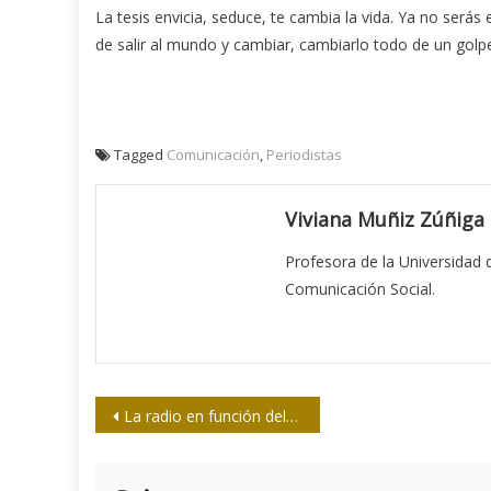
La tesis envicia, seduce, te cambia la vida. Ya no ser
de salir al mundo y cambiar, cambiarlo todo de un golp
Tagged
Comunicación
,
Periodistas
Viviana Muñiz Zúñiga
Profesora de la Universidad
Comunicación Social.
Navegación
La radio en función del pueblo de Granma
de