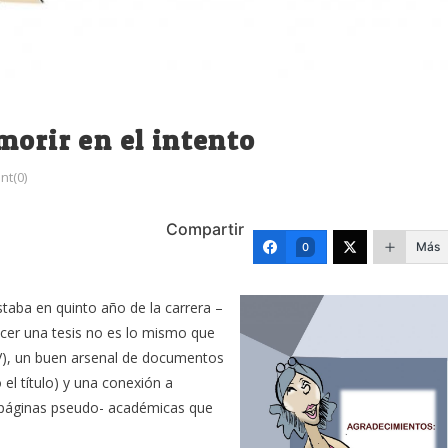
morir en el intento
t(0)
Compartir
Más
0
taba en quinto año de la carrera –
acer una tesis no es lo mismo que
 y V), un buen arsenal de documentos
 el título) y una conexión a
 páginas pseudo- académicas que