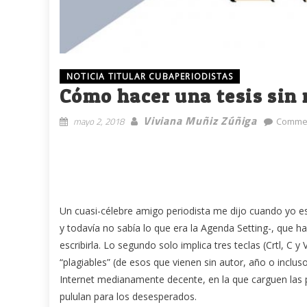
NOTICIA TITULAR CUBAPERIODISTAS
Cómo hacer una tesis sin 
Viviana Muñiz Zúñiga
mayo 2, 2018
Commen
Un cuasi-célebre amigo periodista me dijo cuando yo es
y todavía no sabía lo que era la Agenda Setting-, que h
escribirla. Lo segundo solo implica tres teclas (Crtl, C
“plagiables” (de esos que vienen sin autor, año o incluso
Internet medianamente decente, en la que carguen las
pululan para los desesperados.