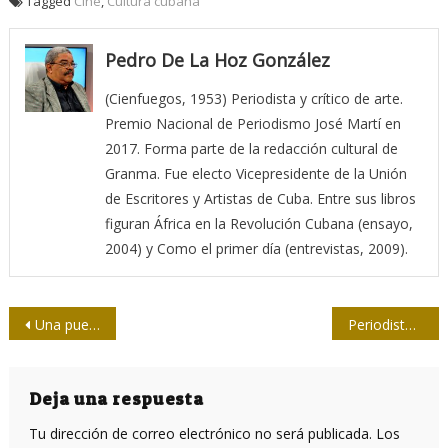
Tagged
Cine
,
Cultura cubana
Pedro De La Hoz González
(Cienfuegos, 1953) Periodista y crítico de arte.
Premio Nacional de Periodismo José Martí en
2017. Forma parte de la redacción cultural de
Granma. Fue electo Vicepresidente de la Unión
de Escritores y Artistas de Cuba. Entre sus libros
figuran África en la Revolución Cubana (ensayo,
2004) y Como el primer día (entrevistas, 2009).
Navegación
Una puerta al periodismo audiovisual
Periodista tunera en la Asamblea Provincial del Poder Popular
de
entradas
Deja una respuesta
Tu dirección de correo electrónico no será publicada.
Los