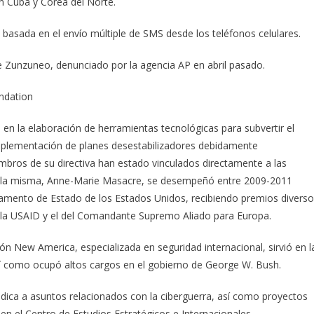
n Cuba y Corea del Norte.
 basada en el envío múltiple de SMS desde los teléfonos celulares.
 Zunzuneo, denunciado por la agencia AP en abril pasado.
ndation
en la elaboración de herramientas tecnológicas para subvertir el
 implementación de planes desestabilizadores debidamente
embros de su directiva han estado vinculados directamente a las
de la misma, Anne-Marie Masacre, se desempeñó entre 2009-2011
rtamento de Estado de los Estados Unidos, recibiendo premios divers
de la USAID y el del Comandante Supremo Aliado para Europa.
ón New America, especializada en seguridad internacional, sirvió en l
í como ocupó altos cargos en el gobierno de George W. Bush.
ica a asuntos relacionados con la ciberguerra, así como proyectos
en el Centro de Estudios Estratégicos e Internacionales.