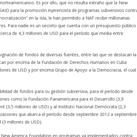
a norteamericanos. Es por ello, que no resulta extraño que la New
USAID para la promoción injerencista de programas subversivos contr
ratización” en la Isla, le han permitido a NAF recibir millonarias
res. Para nadie es un secreto que cuenta con un presupuesto público
 cerca de 4,3 millones de USD para el período que media entre
gnación de fondos de diversas fuentes, entre las que se destacan la
locan por encima de la Fundación de Derechos Humanos en Cuba
illones de USD y por encima Grupo de Apoyo a la Democracia, el cual
lidad de fondos para su gestión subversiva, para el período desde
iones como la Fundación Panamericana para el Desarrollo (3,9
nt (3,5 millones de USD) y al Instituto Nacional Demócrata (2,3
izaciones que abarca el período desde septiembre 2012 a septiembre
l (3 millones de USD).
 su New America Foundation en programas ya implementados contra