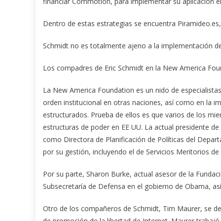
financiar Commotion, para implementar su aplicación e
Dentro de estas estrategias se encuentra Piramideo.es,
Schmidt no es totalmente ajeno a la implementación de
Los compadres de Eric Schmidt en la New America Fou
La New America Foundation es un nido de especialistas 
orden institucional en otras naciones, así como en la
estructurados. Prueba de ellos es que varios de los mi
estructuras de poder en EE UU. La actual presidente 
como Directora de Planificación de Políticas del Depa
por su gestión, incluyendo el de Servicios Meritorios 
Por su parte, Sharon Burke, actual asesor de la Fundaci
Subsecretaría de Defensa en el gobierno de Obama, as
Otro de los compañeros de Schmidt, Tim Maurer, se ded
de promoción de la libertad de Internet. Maurer trabajó 