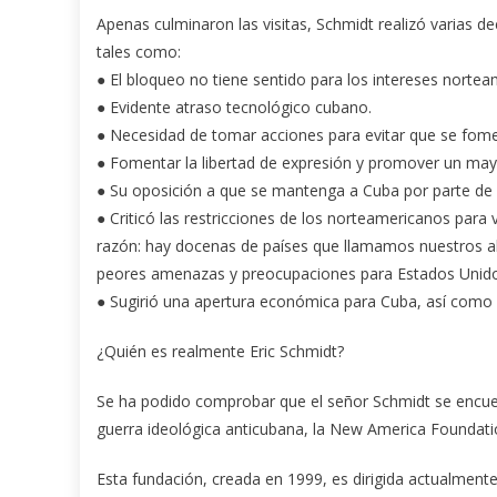
Apenas culminaron las visitas, Schmidt realizó varias d
tales como:
● El bloqueo no tiene sentido para los intereses nortea
● Evidente atraso tecnológico cubano.
● Necesidad de tomar acciones para evitar que se fomen
● Fomentar la libertad de expresión y promover un mayo
● Su oposición a que se mantenga a Cuba por parte de E
● Criticó las restricciones de los norteamericanos para v
razón: hay docenas de países que llamamos nuestros ali
peores amenazas y preocupaciones para Estados Unido
● Sugirió una apertura económica para Cuba, así como
¿Quién es realmente Eric Schmidt?
Se ha podido comprobar que el señor Schmidt se encuen
guerra ideológica anticubana, la New America Foundatio
Esta fundación, creada en 1999, es dirigida actualmen