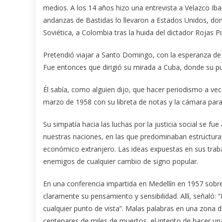
medios. A los 14 años hizo una entrevista a Velazco Ibar
andanzas de Bastidas lo llevaron a Estados Unidos, dond
Soviética, a Colombia tras la huida del dictador Rojas Pi
Pretendió viajar a Santo Domingo, con la esperanza de tr
Fue entonces que dirigió su mirada a Cuba, donde su p
Él sabía, como alguien dijo, que hacer periodismo a vec
marzo de 1958 con su libreta de notas y la cámara para 
Su simpatía hacia las luchas por la justicia social se f
nuestras naciones, en las que predominaban estructuras
económico extranjero. Las ideas expuestas en sus traba
enemigos de cualquier cambio de signo popular.
En una conferencia impartida en Medellín en 1957 sobre 
claramente su pensamiento y sensibilidad. Allí, señaló:
cualquier punto de vista”. Malas palabras en una zon
centenares de miles de muertos, el intento de hacer un