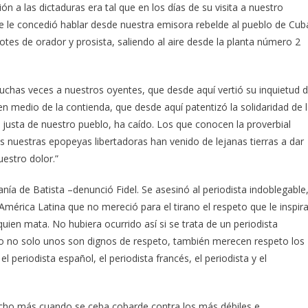
ión a las dictaduras era tal que en los días de su visita a nuestro
e le concedió hablar desde nuestra emisora rebelde al pueblo de Cub
tes de orador y prosista, saliendo al aire desde la planta número 2
uchas veces a nuestros oyentes, que desde aquí vertió su inquietud 
n medio de la contienda, que desde aquí patentizó la solidaridad de 
a justa de nuestro pueblo, ha caído. Los que conocen la proverbial
s nuestras epopeyas libertadoras han venido de lejanas tierras a dar
estro dolor.”
anía de Batista –denunció Fidel. Se asesinó al periodista indoblegable
América Latina que no mereció para el tirano el respeto que le inspir
uien mata. No hubiera ocurrido así si se trata de un periodista
 no solo unos son dignos de respeto, también merecen respeto los
 periodista español, el periodista francés, el periodista y el
ucho más cuando se ceba cobarde contra los más débiles e