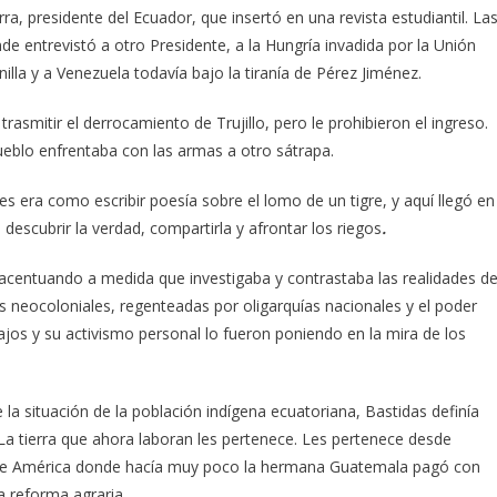
ra, presidente del Ecuador, que insertó en una revista estudiantil. La
e entrevistó a otro Presidente, a la Hungría invadida por la Unión
nilla y a Venezuela todavía bajo la tiranía de Pérez Jiménez.
asmitir el derrocamiento de Trujillo, pero le prohibieron el ingreso.
ueblo enfrentaba con las armas a otro sátrapa.
es era como escribir poesía sobre el lomo de un tigre, y aquí llegó en
descubrir la verdad, compartirla y afrontar los riegos
.
ue acentuando a medida que investigaba y contrastaba las realidades d
 neocoloniales, regenteadas por oligarquías nacionales y el poder
jos y su activismo personal lo fueron poniendo en la mira de los
la situación de la población indígena ecuatoriana, Bastidas definía
 “La tierra que ahora laboran les pertenece. Les pertenece desde
a de América donde hacía muy poco la hermana Guatemala pagó con
a reforma agraria.