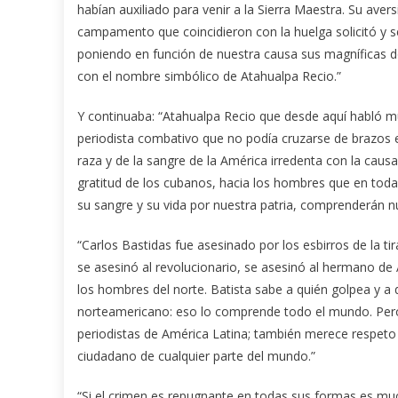
habían auxiliado para venir a la Sierra Maestra. Su avers
campamento que coincidieron con la huelga solicitó y s
poniendo en función de nuestra causa sus magníficas do
con el nombre simbólico de Atahualpa Recio.”
Y continuaba: “Atahualpa Recio que desde aquí habló m
periodista combativo que no podía cruzarse de brazos e
raza y de la sangre de la América irredenta con la caus
gratitud de los cubanos, hacia los hombres que en toda
su sangre y su vida por nuestra patria, comprenderán nu
“Carlos Bastidas fue asesinado por los esbirros de la tir
se asesinó al revolucionario, se asesinó al hermano de 
los hombres del norte. Batista sabe a quién golpea y a q
norteamericano: eso lo comprende todo el mundo. Pero
periodistas de América Latina; también merece respeto el
ciudadano de cualquier parte del mundo.”
“Si el crimen es repugnante en todas sus formas es m