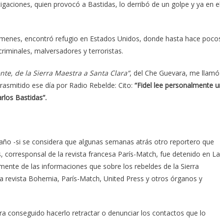
igaciones, quien provocó a Bastidas, lo derribó de un golpe y ya en e
 crímenes, encontró refugio en Estados Unidos, donde hasta hace poco
riminales, malversadores y terroristas.
te, de la Sierra Maestra a Santa Clara”
, del Che Guevara, me llamó
trasmitido ese día por Radio Rebelde: Cito:
“Fidel lee personalmente u
rlos Bastidas”.
raño -si se considera que algunas semanas atrás otro reportero que
s, corresponsal de la revista francesa París-Match, fue detenido en La
ente de las informaciones que sobre los rebeldes de la Sierra
la revista Bohemia, París-Match, United Press y otros órganos y
ra conseguido hacerlo retractar o denunciar los contactos que lo