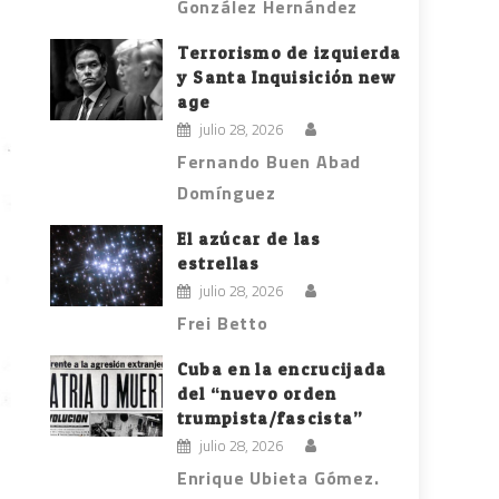
González Hernández
Terrorismo de izquierda
y Santa Inquisición new
age
julio 28, 2026
Fernando Buen Abad
Domínguez
El azúcar de las
estrellas
julio 28, 2026
Frei Betto
Cuba en la encrucijada
del “nuevo orden
trumpista/fascista”
julio 28, 2026
Enrique Ubieta Gómez.