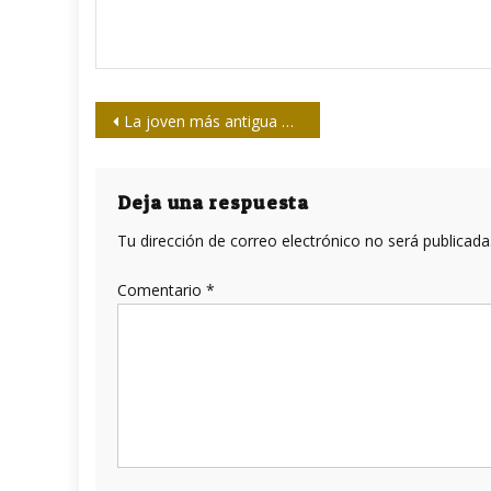
Navegación
La joven más antigua que pronto cumplirá 95
de
entradas
Deja una respuesta
Tu dirección de correo electrónico no será publicada
Comentario
*