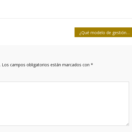
¿Qué modelo de gestión editorial y económica queremos para nuestros medios?
.
Los campos obligatorios están marcados con
*