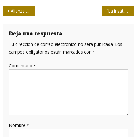
Navegación
Alianza PAIS/ Lenín Moreno encabeza elecciones en Ecuador
“La insatisfacción perenne es capaz de mover montañas”, Ana María Radaelli
de
entradas
Deja una respuesta
Tu dirección de correo electrónico no será publicada.
Los
campos obligatorios están marcados con
*
Comentario
*
Nombre
*