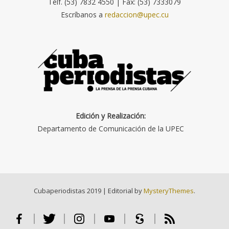
Telf. (53) 7832 4550 | Fax: (53) 7333079
Escríbanos a
redaccion@upec.cu
Edición y Realización:
Departamento de Comunicación de la UPEC
Cubaperiodistas 2019
|
Editorial by
MysteryThemes
.
Facebook
Twitter
Instagram
Youtube
Scribd
RSS