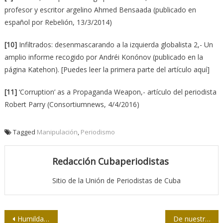
profesor y escritor argelino Ahmed Bensaada (publicado en
español por Rebelión, 13/3/2014)
[10]
Infiltrados: desenmascarando a la izquierda globalista 2,- Un
amplio informe recogido por Andréi Konónov (publicado en la
página Katehon). [Puedes leer la primera parte del artículo aquí]
[11]
‘Corruption’ as a Propaganda Weapon,- artículo del periodista
Robert Parry (Consortiumnews, 4/4/2016)
Tagged
Manipulación
,
Periodismo
Redacción Cubaperiodistas
Sitio de la Unión de Periodistas de Cuba
Navegación
Humildad y locución: binomio esencial
De nuestra prensa: Productos del agro, el amplio espacio en que no están