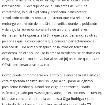
suyas arremetiendo contra “el régimen de Al Assad” sería
interminable. Su descripción de la Siria antes del 2011 es
catastrófica, lo cuál explicaría y justificaría la inexistente
“revolución pacífica y popular” posterior que ella relata. Sin
embargo esta visión de una Siria terrorífica donde la población
vivía bajo la represión constante de un tirano criminal es
diametralmente opuesta a la Siria que describen muchas otras
personas que la conocieron y que conocen perfectamente la
realidad de Siria antes y después de la invasión terrorista
occidental en el país. Incluso la prensa occidental se deshacía en
elogios hacia la Siria de Bashar al-Assad
[6]
antes de que EE.UU-
OTAN decidieran arrasarla, claro.
Como puede comprobarse en la foto que encabeza este artículo,
esta respetada analista incluso llegar a equiparar al legítimo
presidente
Bashar al-Assad
con el grupo terrorista Estado
Islámico (creado por Washington, aunque Leila no nos lo cuente),
idea que comparte junto a la periodista
Olga Rodríguez
(lado
izquierdo de la imagen), también respetada y premiada
[7]
por