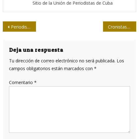
Sitio de la Unión de Periodistas de Cuba
Navegación
Periodistas rusos y cubanos afianzan lazos de cooperación
Cronistas del país, de cita en Cienfuegos
de
entradas
Deja una respuesta
Tu dirección de correo electrónico no será publicada.
Los
campos obligatorios están marcados con
*
Comentario
*