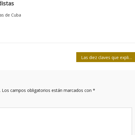
istas
tas de Cuba
Las diez claves que explican el Nuevo Sistema Mundo
.
Los campos obligatorios están marcados con
*