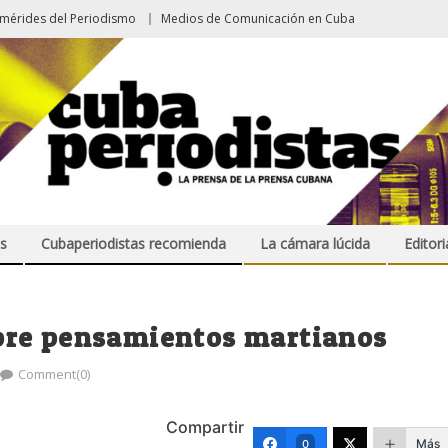
emérides del Periodismo
Medios de Comunicación en Cuba
s
Cubaperiodistas recomienda
La cámara lúcida
Editori
bre pensamientos martianos
Comment(0)
Compartir
Más
0