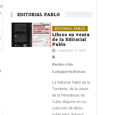
to
u
EDITORIAL PABLO
EDITORIAL PABLO
z
Libros en venta
s
de la Editorial
Pablo
noviembre 13, 2025
Redacción
y
Cubaperiodistas
La Editorial Pablo de la
Torriente, de la Unión
de la Periodistas de
Cuba, dispone en su
colección de libros
publicados algunos