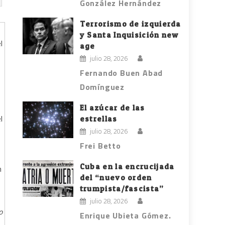
González Hernández
Terrorismo de izquierda
y Santa Inquisición new
age
julio 28, 2026
Fernando Buen Abad
Domínguez
El azúcar de las
estrellas
julio 28, 2026
Frei Betto
Cuba en la encrucijada
del “nuevo orden
trumpista/fascista”
julio 28, 2026
o
Enrique Ubieta Gómez.