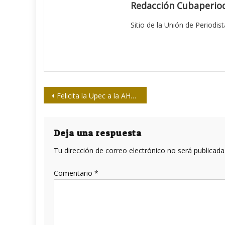
Redacción Cubaperiod
Sitio de la Unión de Periodis
Navegación
Felicita la Upec a la AHS en su 30 cumpleaños
de
entradas
Deja una respuesta
Tu dirección de correo electrónico no será publicada
Comentario
*