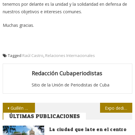
tenemos por delante es la unidad y la solidaridad en defensa de
nuestros objetivos e intereses comunes.
Muchas gracias.
Tagged
Raúl Castro
,
Relaciones Internacionales
Redacción Cubaperiodistas
Sitio de la Unión de Periodistas de Cuba
Navegación
Guillén al Museo de cera de Bayamo
Expo dedicada a Fidel recorre provincias africanas
ÚLTIMAS PUBLICACIONES
de
entradas
La ciudad que late en el centro