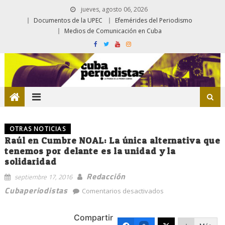
jueves, agosto 06, 2026
Documentos de la UPEC
Efemérides del Periodismo
Medios de Comunicación en Cuba
OTRAS NOTICIAS
Raúl en Cumbre NOAL: La única alternativa que
tenemos por delante es la unidad y la
solidaridad
Redacción
septiembre 17, 2016
en
Cubaperiodistas
Comentarios desactivados
Raúl
en
Compartir
Cumbre