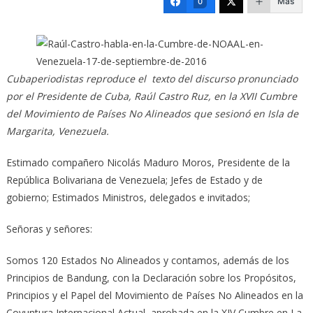
Más
0
NOAL:
La
única
alternativa
que
Cubaperiodistas reproduce el texto del discurso pronunciado
tenemos
por el Presidente de Cuba, Raúl Castro Ruz, en la XVII Cumbre
por
del Movimiento de Países No Alineados que sesionó en Isla de
delante
Margarita, Venezuela.
es
la
Estimado compañero Nicolás Maduro Moros, Presidente de la
unidad
República Bolivariana de Venezuela; Jefes de Estado y de
y
gobierno; Estimados Ministros, delegados e invitados;
la
solidaridad
Señoras y señores:
Somos 120 Estados No Alineados y contamos, además de los
Principios de Bandung, con la Declaración sobre los Propósitos,
Principios y el Papel del Movimiento de Países No Alineados en la
Coyuntura Internacional Actual, aprobada en la XIV Cumbre en La