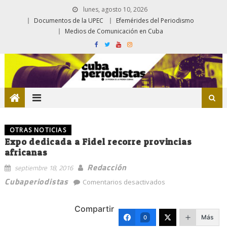
lunes, agosto 10, 2026
Documentos de la UPEC
Efemérides del Periodismo
Medios de Comunicación en Cuba
OTRAS NOTICIAS
Expo dedicada a Fidel recorre provincias
africanas
Redacción
septiembre 18, 2016
en
Cubaperiodistas
Comentarios desactivados
Expo
dedicada
Compartir
a
Más
0
Fidel