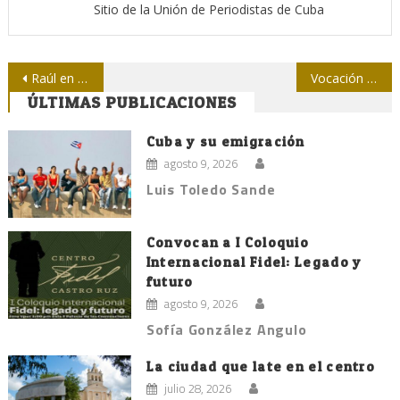
Sitio de la Unión de Periodistas de Cuba
Navegación
Raúl en Cumbre NOAL: La única alternativa que tenemos por delante es la unidad y la solidaridad
Vocación hacia el periodismo: prioridad en la Upec de Camagüey
ÚLTIMAS PUBLICACIONES
de
entradas
Cuba y su emigración
agosto 9, 2026
Luis Toledo Sande
Convocan a I Coloquio
Internacional Fidel: Legado y
futuro
agosto 9, 2026
Sofía González Angulo
La ciudad que late en el centro
julio 28, 2026