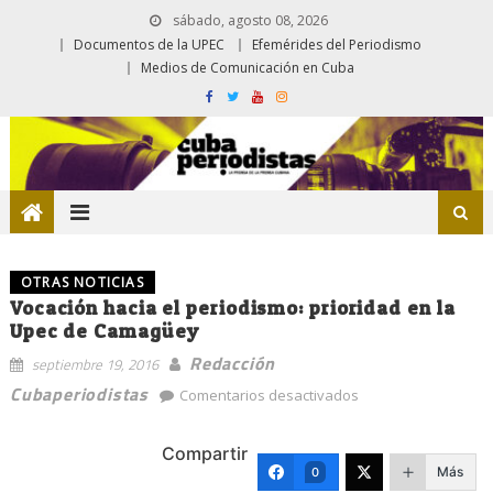
sábado, agosto 08, 2026
Documentos de la UPEC
Efemérides del Periodismo
Medios de Comunicación en Cuba
OTRAS NOTICIAS
Vocación hacia el periodismo: prioridad en la
Upec de Camagüey
Redacción
septiembre 19, 2016
en
Cubaperiodistas
Comentarios desactivados
Vocación
hacia
Compartir
el
Más
0
periodismo: