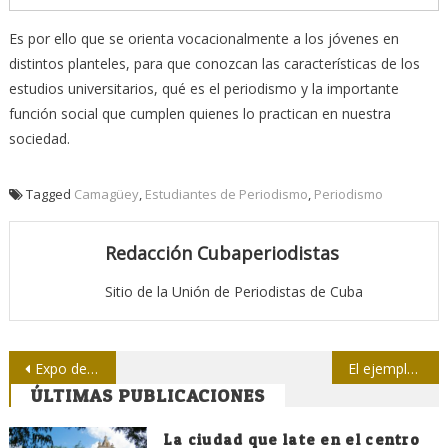
Es por ello que se orienta vocacionalmente a los jóvenes en
distintos planteles, para que conozcan las características de los
estudios universitarios, qué es el periodismo y la importante
función social que cumplen quienes lo practican en nuestra
sociedad.
Tagged
Camagüey
,
Estudiantes de Periodismo
,
Periodismo
Redacción Cubaperiodistas
Sitio de la Unión de Periodistas de Cuba
Navegación
Expo dedicada a Fidel recorre provincias africanas
El ejemplar abrazo de NOAL a Venezuela bolivariana
ÚLTIMAS PUBLICACIONES
de
entradas
La ciudad que late en el centro