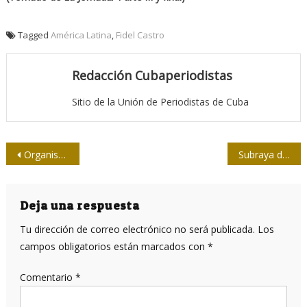
Tagged
América Latina
,
Fidel Castro
Redacción Cubaperiodistas
Sitio de la Unión de Periodistas de Cuba
Navegación
Organismos reconocen labor del sector periodístico en Granma
Subraya diplomático fracaso de la oposición en Venezuela
de
entradas
Deja una respuesta
Tu dirección de correo electrónico no será publicada.
Los
campos obligatorios están marcados con
*
Comentario
*