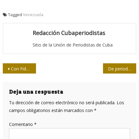
Tagged
Venezuela
Redacción Cubaperiodistas
Sitio de la Unión de Periodistas de Cuba
Navegación
Con Fidel, ayer, hoy y siempre
De periodismo y ética: Reunión de la Presidencia de la Upec
de
entradas
Deja una respuesta
Tu dirección de correo electrónico no será publicada.
Los
campos obligatorios están marcados con
*
Comentario
*