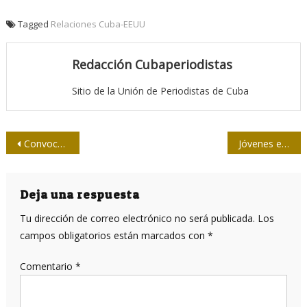
Tagged
Relaciones Cuba-EEUU
Redacción Cubaperiodistas
Sitio de la Unión de Periodistas de Cuba
Navegación
Convoca la Upec al Concurso Nacional de Periodismo 26 de Julio
Jóvenes en el lente, fotografía participativa
de
entradas
Deja una respuesta
Tu dirección de correo electrónico no será publicada.
Los
campos obligatorios están marcados con
*
Comentario
*