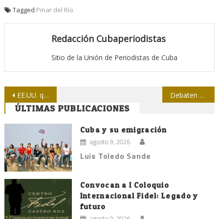
Tagged
Pinar del Río
Redacción Cubaperiodistas
Sitio de la Unión de Periodistas de Cuba
Navegación
EE.UU. quiere mantener venda informativa sobre AL
Debaten en Holguín sobre retos actuales de la prensa cubana
ÚLTIMAS PUBLICACIONES
de
entradas
Cuba y su emigración
agosto 9, 2026
Luis Toledo Sande
Convocan a I Coloquio
Internacional Fidel: Legado y
futuro
agosto 9, 2026