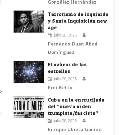
González Hernández
Terrorismo de izquierda
y Santa Inquisición new
age
ó
julio 28, 2026
Fernando Buen Abad
Domínguez
El azúcar de las
estrellas
julio 28, 2026
Frei Betto
o
Cuba en la encrucijada
del “nuevo orden
trumpista/fascista”
e
julio 28, 2026
Enrique Ubieta Gómez.