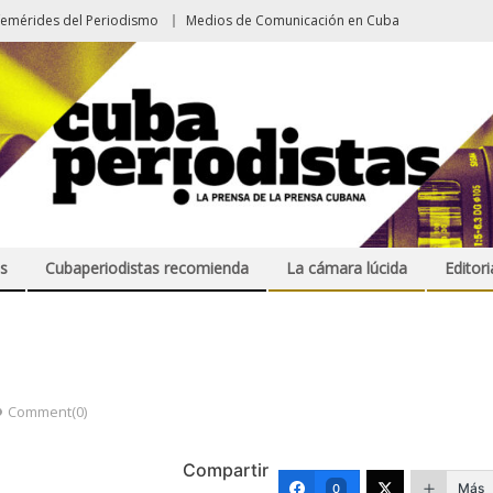
femérides del Periodismo
Medios de Comunicación en Cuba
s
Cubaperiodistas recomienda
La cámara lúcida
Editori
Comment(0)
Compartir
Más
0