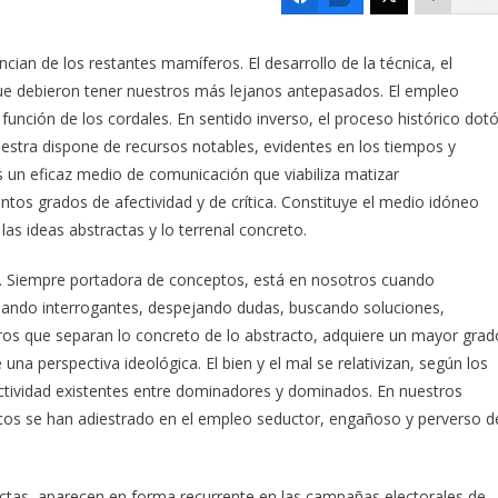
ncian de los restantes mamíferos. El desarrollo de la técnica, el
que debieron tener nuestros más lejanos antepasados. El empleo
función de los cordales. En sentido inverso, el proceso histórico dot
uestra dispone de recursos notables, evidentes en los tiempos y
s un eficaz medio de comunicación que viabiliza matizar
tintos grados de afectividad y de crítica. Constituye el medio idóneo
 las ideas abstractas y lo terrenal concreto.
a. Siempre portadora de conceptos, está en nosotros cuando
ando interrogantes, despejando dudas, buscando soluciones,
eros que separan lo concreto de lo abstracto, adquiere un mayor grad
na perspectiva ideológica. El bien y el mal se relativizan, según los
flictividad existentes entre dominadores y dominados. En nuestros
íticos se han adiestrado en el empleo seductor, engañoso y perverso d
ctas, aparecen en forma recurrente en las campañas electorales de