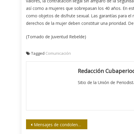
valores, la contratación ilegal sin amparo de la segurid
así como a mujeres que sobrepasan los 40 años. En est
como objetos de disfrute sexual. Las garantías para el r
derechos de la mujer deben constituir una prioridad. D
(Tomado de Juventud Rebelde)
Tagged
Comunicación
Redacción Cubaperiod
Sitio de la Unión de Periodis
Navegación
Mensajes de condolencia por el fallecimiento de Ernesto Vera