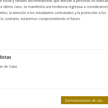
ad social y señales discriminatorias que afectan a personas no blancas
e último caso, se manifiesta una tendencia regresiva a considerarno
etiro, la atención a los estudiantes contratados y la protección a los
e lo contrario, estaremos comprometiendo el futuro.
istas
tas de Cuba
Demostraciones de cariño hacia Ernesto Vera