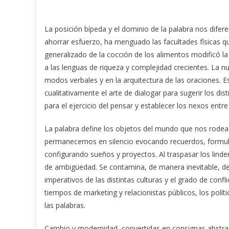
La posición bípeda y el dominio de la palabra nos difere
ahorrar esfuerzo, ha menguado las facultades físicas 
generalizado de la cocción de los alimentos modificó la 
a las lenguas de riqueza y complejidad crecientes. La n
modos verbales y en la arquitectura de las oraciones. E
cualitativamente el arte de dialogar para sugerir los dis
para el ejercicio del pensar y establecer los nexos entre
La palabra define los objetos del mundo que nos rode
permanecemos en silencio evocando recuerdos, formul
configurando sueños y proyectos. Al traspasar los lind
de ambigüedad. Se contamina, de manera inevitable, de u
imperativos de las distintas culturas y el grado de con
tiempos de marketing y relacionistas públicos, los pol
las palabras.
Cambio y modernidad, convertidas en consignas abstra