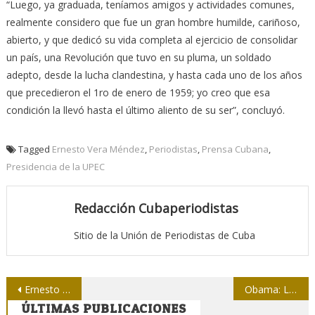
“Luego, ya graduada, teníamos amigos y actividades comunes,
realmente considero que fue un gran hombre humilde, cariñoso,
abierto, y que dedicó su vida completa al ejercicio de consolidar
un país, una Revolución que tuvo en su pluma, un soldado
adepto, desde la lucha clandestina, y hasta cada uno de los años
que precedieron el 1ro de enero de 1959; yo creo que esa
condición la llevó hasta el último aliento de su ser”, concluyó.
Tagged
Ernesto Vera Méndez
,
Periodistas
,
Prensa Cubana
,
Presidencia de la UPEC
Redacción Cubaperiodistas
Sitio de la Unión de Periodistas de Cuba
Navegación
Ernesto “el hombre nuevo”
Obama: Lágrimas vertidas por quienes doblan las campanas
ÚLTIMAS PUBLICACIONES