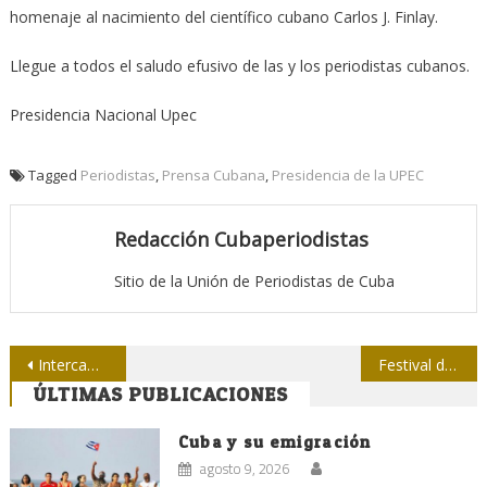
homenaje al nacimiento del científico cubano Carlos J. Finlay.
Llegue a todos el saludo efusivo de las y los periodistas cubanos.
Presidencia Nacional Upec
Tagged
Periodistas
,
Prensa Cubana
,
Presidencia de la UPEC
Redacción Cubaperiodistas
Sitio de la Unión de Periodistas de Cuba
Navegación
Intercambio de la prensa con directivos de Comunales en Mayabeque
Festival del Nuevo Cine Latinoamericano
ÚLTIMAS PUBLICACIONES
de
entradas
Cuba y su emigración
agosto 9, 2026