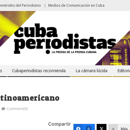
emérides del Periodismo
Medios de Comunicación en Cuba
s
Cubaperiodistas recomienda
La cámara lúcida
Editori
Latinoamericano
Comment(0)
Compartir
Más
0