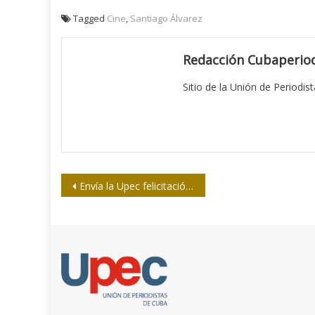
Tagged
Cine
,
Santiago Álvarez
Redacción Cubaperiod
Sitio de la Unión de Periodis
Navegación
Envía la Upec felicitación a los trabajadores cubanos de la salud
de
entradas