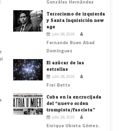
González Hernández
Terrorismo de izquierda
y Santa Inquisición new
age
julio 28, 2026
Fernando Buen Abad
Domínguez
e
el
El azúcar de las
estrellas
julio 28, 2026
Frei Betto
Cuba en la encrucijada
a
del “nuevo orden
trumpista/fascista”
julio 28, 2026
Enrique Ubieta Gómez.