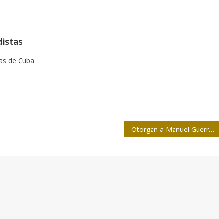
istas
tas de Cuba
Otorgan a Manuel Guerrero Premio Ramal de la Prensa Escrita por la Obra de la Vida