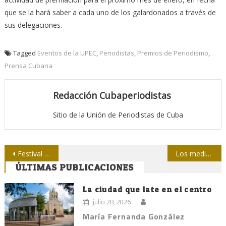
que se la hará saber a cada uno de los galardonados a través de
sus delegaciones.
Tagged
Eventos de la UPEC
,
Periodistas
,
Premios de Periodismo
,
Prensa Cubana
Redacción Cubaperiodistas
Sitio de la Unión de Periodistas de Cuba
Navegación
Festival del Nuevo Cine Latinoamericano
Los medios después de Internet
ÚLTIMAS PUBLICACIONES
de
entradas
La ciudad que late en el centro
julio 28, 2026
María Fernanda González