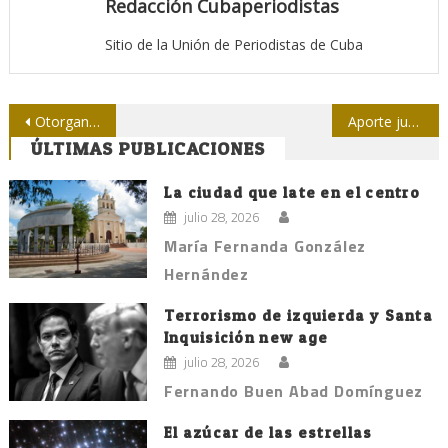
Redacción Cubaperiodistas
Sitio de la Unión de Periodistas de Cuba
Navegación
Otorgan a Manuel Guerrero Premio Ramal de la Prensa Escrita por la Obra de la Vida
Aporte juvenil al periodismo cubano
ÚLTIMAS PUBLICACIONES
de
entradas
La ciudad que late en el centro
julio 28, 2026
María Fernanda González
Hernández
Terrorismo de izquierda y Santa
Inquisición new age
julio 28, 2026
Fernando Buen Abad Domínguez
El azúcar de las estrellas