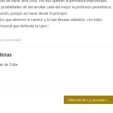
az de hacer otra cosa. Por eso quieren al periodista improvisado.
osibilidades de desarrollar cada día mejor la profesión periodística
ución, porque así nació desde el principio.
s que abrieron el camino y lo han llevado adelante, con éxito,
esional que defiende la Upec”.
)
,
Universidad
istas
tas de Cuba
Editorial de La Jornada condena bloqueo de EEUU contra Cuba