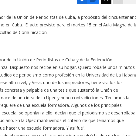
r de la Unión de Periodistas de Cuba, a propósito del cincuentenari
mo en Cuba. El acto previsto para el martes 15 en el Aula Magna de l
acultad de Comunicación.
r de la Unión de Periodistas de Cuba y de la Federación
nza. Dispuesto nos recibe en su hogar. Quiero robarle unos minutos
estudios de periodismo como profesión en la Universidad de La Haban
se alto nivel, y Vera, uno de los inspiradores, tiene vívidos los
s concreta y palpable de una tesis que sustentó la Unión de
la nace de una idea de la Upec y hubo contradicciones. Teníamos la
 requiere de una escuela formadora. Algunos de los principales
escuela, se oponían a ello, decían que el periodismo se desarrollaba
tudiarlo. En la Upec mantuvimos el criterio de que teníamos que
ue hacer una escuela formadora. Y así fue”.
sde el propio seno de la organización, impulsó la idea de los altos