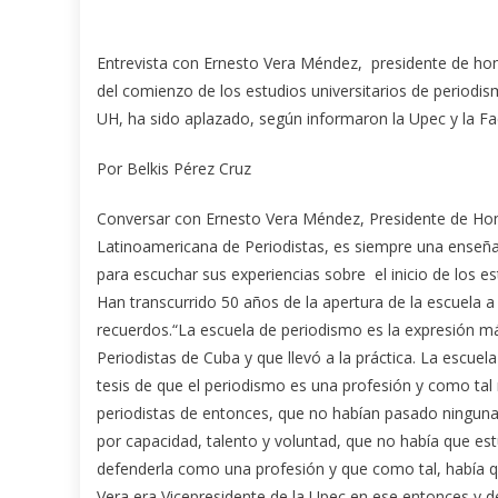
Entrevista con Ernesto Vera Méndez, presidente de hono
del comienzo de los estudios universitarios de periodis
UH, ha sido aplazado, según informaron la Upec y la F
Por Belkis Pérez Cruz
Conversar con Ernesto Vera Méndez, Presidente de Hono
Latinoamericana de Periodistas, es siempre una enseña
para escuchar sus experiencias sobre el inicio de los 
Han transcurrido 50 años de la apertura de la escuela a e
recuerdos.“La escuela de periodismo es la expresión má
Periodistas de Cuba y que llevó a la práctica. La escue
tesis de que el periodismo es una profesión y como tal
periodistas de entonces, que no habían pasado ninguna 
por capacidad, talento y voluntad, que no había que es
defenderla como una profesión y que como tal, había q
Vera era Vicepresidente de la Upec en ese entonces y de