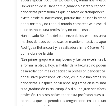
aquella época, poco tiempo después, fundamos la escue
Universidad de la Habana fue ganando fuerza y capacid
periodistas profesionales que pasaron de trabajadores a
existe desde su nacimiento, porque fue la Upec la crea
por sí mismo y no todo el mundo comprendía: la escuela d
periodismo es una profesión y no otra cosa”.
Han pasado 50 años del comienzo de los estudios univer
muchos de esos periodistas se mantienen activos, apor
Rodríguez Betancourt y la realizadora Irma Cáceres Pé
por la obra de la vida.
“Ese primer grupo era muy bueno y fueron excelentes
a formar a otros. Hoy, al hablar de la facultad no pode
desarrollar con más capacidad la profesión periodística
por su nivel profesional elevado, es lo que habíamos 
periodistas. Después de 50 años seguimos en la misma 
“Esa graduación inicial cumplió y dio una gran satisfacc
profesión. En otros países tener esta profesión cuesta 
oponen a que los periodistas tengan conocimientos unive