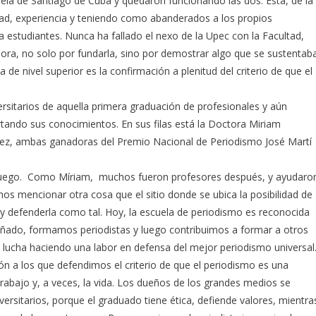
la de Santiago de Cuba y quedaron funcionando las dos. Esta, de la
ad, experiencia y teniendo como abanderados a los propios
 estudiantes. Nunca ha fallado el nexo de la Upec con la Facultad,
dora, no solo por fundarla, sino por demostrar algo que se sustentab
e nivel superior es la confirmación a plenitud del criterio de que el
sitarios de aquella primera graduación de profesionales y aún
tando sus conocimientos. En sus filas está la Doctora Miriam
rez, ambas ganadoras del Premio Nacional de Periodismo José Martí
 luego. Como Míriam, muchos fueron profesores después, y ayudaro
mos mencionar otra cosa que el sitio donde se ubica la posibilidad de
 y defenderla como tal. Hoy, la escuela de periodismo es reconocida
soñado, formamos periodistas y luego contribuimos a formar a otros
lucha haciendo una labor en defensa del mejor periodismo universal
ión a los que defendimos el criterio de que el periodismo es una
trabajo y, a veces, la vida. Los dueños de los grandes medios se
rsitarios, porque el graduado tiene ética, defiende valores, mientra