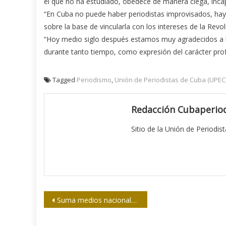
el que no ha estudiado, obedece de manera ciega, incap
“En Cuba no puede haber periodistas improvisados, hay p
sobre la base de vincularla con los intereses de la Revol
“Hoy medio siglo después estamos muy agradecidos a lo
durante tanto tiempo, como expresión del carácter prof
Tagged
Periodismo
,
Unión de Periodistas de Cuba (UPEC
Redacción Cubaperiod
Sitio de la Unión de Periodis
Navegación
Suma medios nacionales octava corona en softbol de la prensa
de