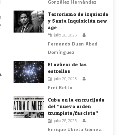
González Hernández
Terrorismo de izquierda
o
y Santa Inquisición new
a
age
julio 28, 2026
Fernando Buen Abad
Domínguez
El azúcar de las
estrellas
a.
julio 28, 2026
Frei Betto
Cuba en la encrucijada
del “nuevo orden
trumpista/fascista”
julio 28, 2026
Enrique Ubieta Gómez.