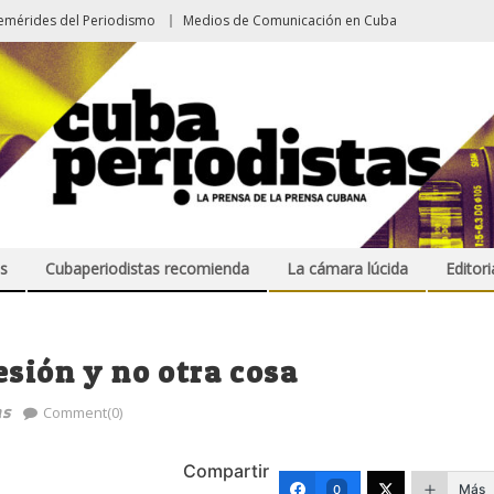
emérides del Periodismo
Medios de Comunicación en Cuba
s
Cubaperiodistas recomienda
La cámara lúcida
Editori
esión y no otra cosa
as
Comment(0)
Compartir
Más
0