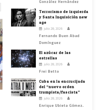
González Hernández
Terrorismo de izquierda
y Santa Inquisición new
age
julio 28, 2026
Fernando Buen Abad
Domínguez
El azúcar de las
estrellas
julio 28, 2026
Frei Betto
Cuba en la encrucijada
del “nuevo orden
trumpista/fascista”
julio 28, 2026
Enrique Ubieta Gómez.