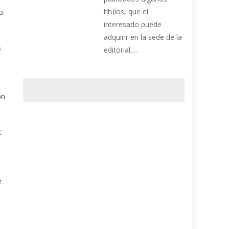
títulos, que el
o.
interesado puede
adquirir en la sede de la
s
editorial,...
on
C
e