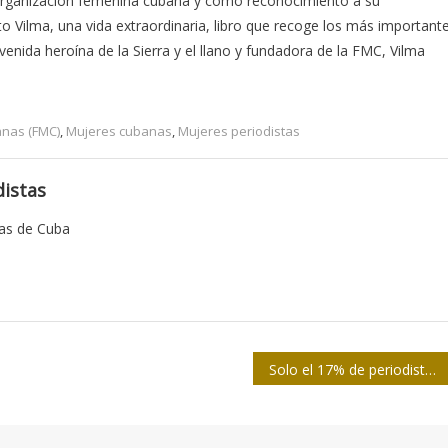
 organización femenina cubana y como reconocimiento a su
 Vilma, una vida extraordinaria, libro que recoge los más important
enida heroína de la Sierra y el llano y fundadora de la FMC, Vilma
anas (FMC)
,
Mujeres cubanas
,
Mujeres periodistas
istas
tas de Cuba
Solo el 17% de periodistas considera que la calidad ha mejorado en los últimos 5 años