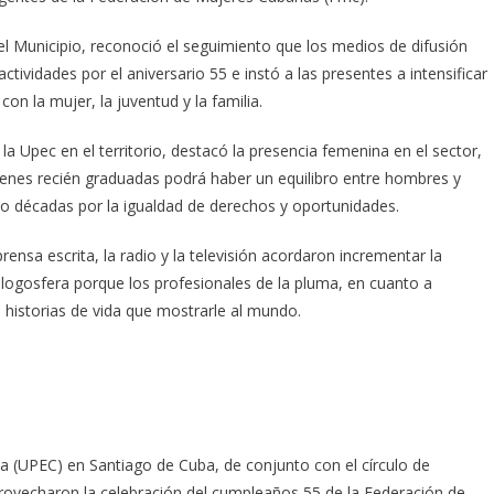
el Municipio, reconoció el seguimiento que los medios de difusión
ctividades por el aniversario 55 e instó a las presentes a intensificar
on la mujer, la juventud y la familia.
a Upec en el territorio, destacó la presencia femenina en el sector,
venes recién graduadas podrá haber un equilibro entre hombres y
nco décadas por la igualdad de derechos y oportunidades.
ensa escrita, la radio y la televisión acordaron incrementar la
blogosfera porque los profesionales de la pluma, en cuanto a
historias de vida que mostrarle al mundo.
uba (UPEC) en Santiago de Cuba, de conjunto con el círculo de
provecharon la celebración del cumpleaños 55 de la Federación de