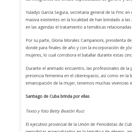
Yuladys García Segura, secretaria general de la Fmc en 
masiva existentes en la localidad de han brindado a las a
en las agendas el tratamiento a temáticas relacionadas c
Por su parte, Gloria Morales Campanioni, presidenta de l
donde para finales de año y con la incorporación de jó
mujeres, lo cual corrobora el batallar durante estas ci
Durante el animado encuentro, las profesionales de la pr
presencia femenina en el ciberespacio, así como en la 
emancipación de la mujer, tenemos muchas vivencias e 
Santiago de Cuba brinda por ellas
Texto y foto Betty Beatón Ruiz
El ejecutivo provincial de la Unión de Periodistas de C
periodistas especializados en la temática de género, a