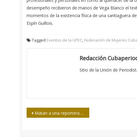
profesionales y personales en torno al quehacer de la
desempeño recibieron de manos de Vega Blanco el texto
momentos de la existencia física de una santiaguera dev
Espín Guillois.
Tagged
Eventos de la UPEC
,
Federación de Mujeres Cub
Redacción Cubaperiod
Sitio de la Unión de Periodis
Navegación
Matan a una reportera y a un cámara durante una emisión en vivo en Virginia
de