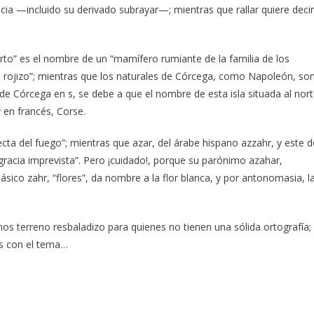
ncia —incluido su derivado subrayar—; mientras que rallar quiere decir
 “corto” es el nombre de un “mamífero rumiante de la familia de los
is rojizo”; mientras que los naturales de Córcega, como Napoleón, so
de Córcega en s, se debe a que el nombre de esta isla situada al nor
y en francés, Corse.
cta del fuego”; mientras que azar, del árabe hispano azzahr, y este d
esgracia imprevista”. Pero ¡cuidado!, porque su parónimo azahar,
ásico zahr, “flores”, da nombre a la flor blanca, y por antonomasia, l
s terreno resbaladizo para quienes no tienen una sólida ortografía;
s con el tema…