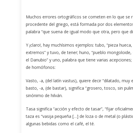
Muchos errores ortográficos se cometen en lo que se 
procedente del griego, está formada por dos elementos 
palabra “que suena de igual modo que otra, pero que difi
Y ¡claro!, hay muchísimos ejemplos: tubo, “pieza hueca
extremos” y tuvo, de tener; huno, “pueblo mongoloide, q
el Danubio” y uno, palabra que tiene varias acepciones
de homófonos:
Vasto, -a, (del latín vastus), quiere decir “dilatado, m
basto, -a, (de bastar), significa “grosero, tosco, sin pu
sinónimo de hilván.
Tasa significa “acción y efecto de tasar”, “fijar ofici
taza es “vasija pequeña […] de loza o de metal (o plásti
algunas bebidas como el café, el té.