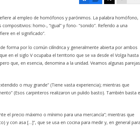
refiere al empleo de homófonos y parónimos. La palabra homófono,
compositivios: homo-, “igual” y fono- “sonido”. Referido a una
ere en el significado”.
, de forma por lo común cilíndrica y generalmente abierta por ambos
ue en el siglo V ocupaba el territorio que se va desde el Volga hasta
; pero que, en esencia, denomina a la unidad. Veamos algunas parejas
uy extendido o muy grande” (Tiene vasta experiencia); mientras que
limento” (Esos carpinteros realizaron un pulido basto). También basta 
almente el precio máximo o mínimo para una mercancía”; mientras que
co) y con asa […]”, que se usa en cocina para medir y, en general par