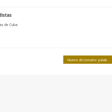
istas
tas de Cuba
Nuevo diccionario: palabras nuevas y no tan nuevas