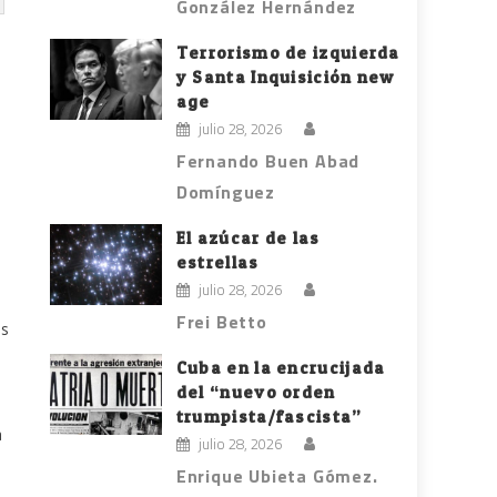
González Hernández
Terrorismo de izquierda
y Santa Inquisición new
age
julio 28, 2026
Fernando Buen Abad
Domínguez
El azúcar de las
estrellas
julio 28, 2026
Frei Betto
es
Cuba en la encrucijada
del “nuevo orden
trumpista/fascista”
a
julio 28, 2026
Enrique Ubieta Gómez.