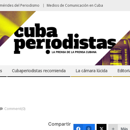
emérides del Periodismo
Medios de Comunicación en Cuba
s
Cubaperiodistas recomienda
La cámara lúcida
Editori
Comment(0)
Compartir
Más
0