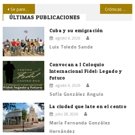
Navegación
Se parecen, pero…
Crónicas del derrumbe soviético
ÚLTIMAS PUBLICACIONES
de
entradas
Cuba y su emigración
agosto 9, 2026
Luis Toledo Sande
Convocan a I Coloquio
Internacional Fidel: Legado y
futuro
agosto 9, 2026
Sofía González Angulo
La ciudad que late en el centro
julio 28, 2026
María Fernanda González
Hernández