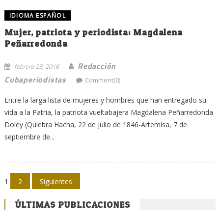
IDIOMA ESPAÑOL
Mujer, patriota y periodista: Magdalena
Peñarredonda
Redacción
febrero 23, 2016
Cubaperiodistas
Comment(0)
Entre la larga lista de mujeres y hombres que han entregado su
vida a la Patria, la patriota vueltabajera Magdalena Peñarredonda
Doley (Quiebra Hacha, 22 de julio de 1846-Artemisa, 7 de
septiembre de...
Navegación
1
2
Siguientes
de
ÚLTIMAS PUBLICACIONES
entradas