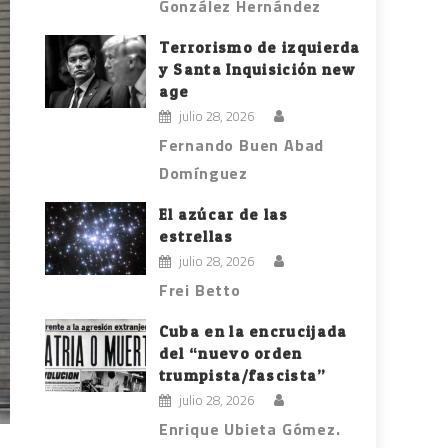
González Hernández
Terrorismo de izquierda
y Santa Inquisición new
age
julio 28, 2026
Fernando Buen Abad
Domínguez
El azúcar de las
estrellas
julio 28, 2026
Frei Betto
Cuba en la encrucijada
del “nuevo orden
trumpista/fascista”
julio 28, 2026
Enrique Ubieta Gómez.