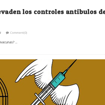
vaden los controles antibulos d
s
Comment(0)
vacunas? ...