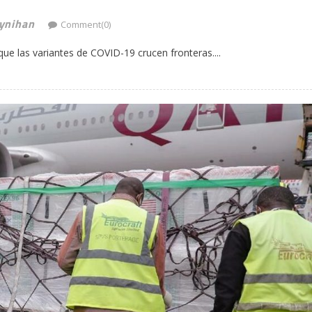
ynihan
Comment(0)
que las variantes de COVID-19 crucen fronteras....