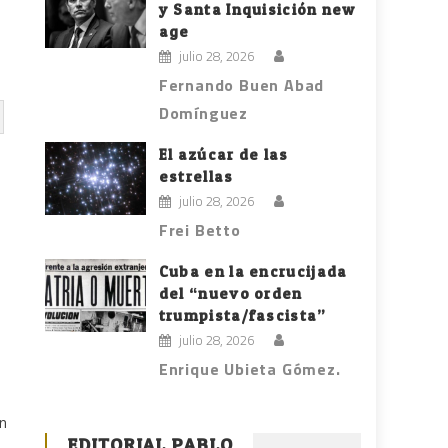
y Santa Inquisición new
age
julio 28, 2026
Fernando Buen Abad
Domínguez
El azúcar de las
estrellas
julio 28, 2026
Frei Betto
Cuba en la encrucijada
del “nuevo orden
trumpista/fascista”
julio 28, 2026
Enrique Ubieta Gómez.
ón
EDITORIAL PABLO