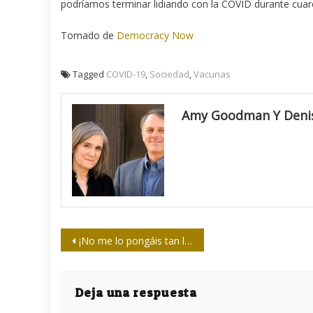
podríamos terminar lidiando con la COVID durante cua
Tomado de
Democracy Now
Tagged
COVID-19
,
Sociedad
,
Vacunas
Amy Goodman Y Deni
Navegación
¡No me lo pongáis tan lejos!
de
entradas
Deja una respuesta