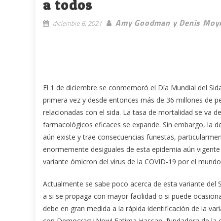
a todos
Amy Goodman y Denis Moy
diciembre 6, 2021
El 1 de diciembre se conmemoró el Día Mundial del Sida
primera vez y desde entonces más de 36 millones de 
relacionadas con el sida. La tasa de mortalidad se va d
farmacológicos eficaces se expande. Sin embargo, la d
aún existe y trae consecuencias funestas, particularment
enormemente desiguales de esta epidemia aún vigente si
variante ómicron del virus de la COVID-19 por el mundo
Actualmente se sabe poco acerca de esta variante del 
a si se propaga con mayor facilidad o si puede ocasio
debe en gran medida a la rápida identificación de la var
con Democracy Now! Fatima Hassan, fundadora de la organ