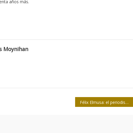
renta años más.
s Moynihan
Félix Elmusa: el periodismo, el oficio amado