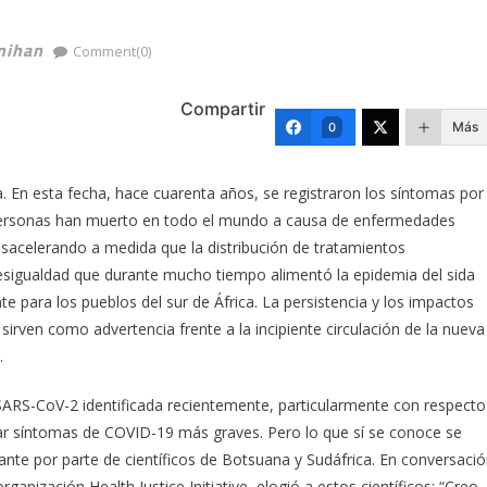
nihan
Comment(0)
Compartir
Más
0
. En esta fecha, hace cuarenta años, se registraron los síntomas por
personas han muerto en todo el mundo a causa de enfermedades
esacelerando a medida que la distribución de tratamientos
esigualdad que durante mucho tiempo alimentó la epidemia del sida
e para los pueblos del sur de África. La persistencia y los impactos
rven como advertencia frente a la incipiente circulación de la nueva
.
SARS-CoV-2 identificada recientemente, particularmente con respecto
nar síntomas de COVID-19 más graves. Pero lo que sí se conoce se
iante por parte de científicos de Botsuana y Sudáfrica. En conversaci
ización Health Justice Initiative, elogió a estos científicos: “Creo