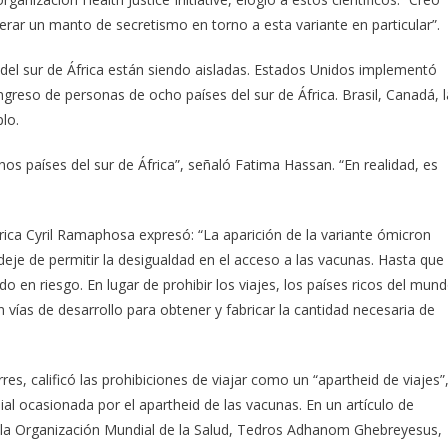
erar un manto de secretismo en torno a esta variante en particular”.
 del sur de África están siendo aisladas. Estados Unidos implementó
ngreso de personas de ocho países del sur de África. Brasil, Canadá, l
lo.
os países del sur de África”, señaló Fatima Hassan. “En realidad, es
frica Cyril Ramaphosa expresó: “La aparición de la variante ómicron
eje de permitir la desigualdad en el acceso a las vacunas. Hasta que
n riesgo. En lugar de prohibir los viajes, los países ricos del mun
n vías de desarrollo para obtener y fabricar la cantidad necesaria de
es, calificó las prohibiciones de viajar como un “apartheid de viajes”
ial ocasionada por el apartheid de las vacunas. En un artículo de
de la Organización Mundial de la Salud, Tedros Adhanom Ghebreyesus,