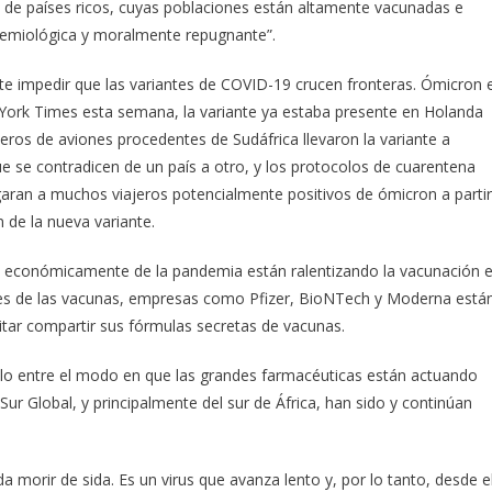
e de países ricos, cuyas poblaciones están altamente vacunadas e
idemiológica y moralmente repugnante”.
te impedir que las variantes de COVID-19 crucen fronteras. Ómicron 
 York Times esta semana, la variante ya estaba presente en Holanda
jeros de aviones procedentes de Sudáfrica llevaron la variante a
que se contradicen de un país a otro, y los protocolos de cuarentena
garan a muchos viajeros potencialmente positivos de ómicron a partir
n de la nueva variante.
 económicamente de la pandemia están ralentizando la vacunación 
ntes de las vacunas, empresas como Pfizer, BioNTech y Moderna está
vitar compartir sus fórmulas secretas de vacunas.
elo entre el modo en que las grandes farmacéuticas están actuando
ur Global, y principalmente del sur de África, han sido y continúan
 morir de sida. Es un virus que avanza lento y, por lo tanto, desde e