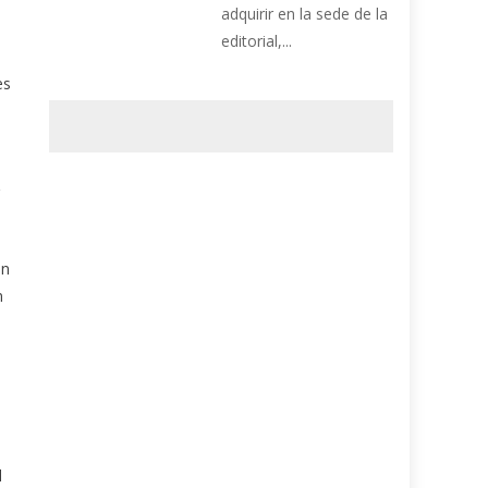
adquirir en la sede de la
editorial,...
es
en
n
l