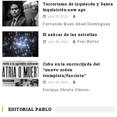
Terrorismo de izquierda y Santa
Inquisición new age
julio 28, 2026
Fernando Buen Abad Domínguez
El azúcar de las estrellas
Frei Betto
julio 28, 2026
Cuba en la encrucijada del
“nuevo orden
trumpista/fascista”
julio 28, 2026
Enrique Ubieta Gómez.
EDITORIAL PABLO