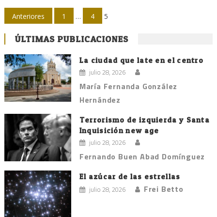
Navegación
Anteriores
1
…
4
5
de
ÚLTIMAS PUBLICACIONES
entradas
La ciudad que late en el centro
julio 28, 2026
María Fernanda González
Hernández
Terrorismo de izquierda y Santa
Inquisición new age
julio 28, 2026
Fernando Buen Abad Domínguez
El azúcar de las estrellas
Frei Betto
julio 28, 2026