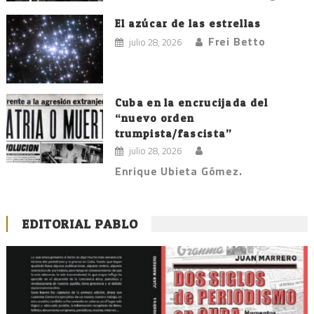
El azúcar de las estrellas
Frei Betto
julio 28, 2026
Cuba en la encrucijada del
“nuevo orden
trumpista/fascista”
julio 28, 2026
Enrique Ubieta Gómez.
EDITORIAL PABLO