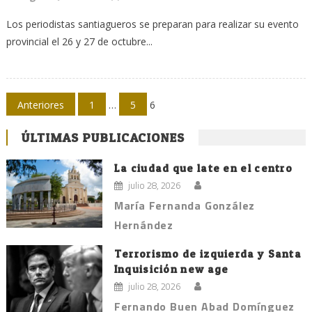
Los periodistas santiagueros se preparan para realizar su evento
provincial el 26 y 27 de octubre...
Navegación
Anteriores
1
…
5
6
de
ÚLTIMAS PUBLICACIONES
entradas
La ciudad que late en el centro
julio 28, 2026
María Fernanda González
Hernández
Terrorismo de izquierda y Santa
Inquisición new age
julio 28, 2026
Fernando Buen Abad Domínguez