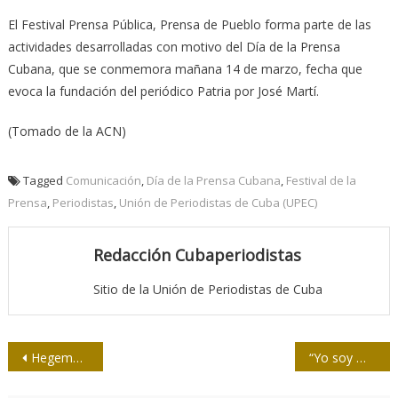
El Festival Prensa Pública, Prensa de Pueblo forma parte de las
actividades desarrolladas con motivo del Día de la Prensa
Cubana, que se conmemora mañana 14 de marzo, fecha que
evoca la fundación del periódico Patria por José Martí.
(Tomado de la ACN)
Tagged
Comunicación
,
Día de la Prensa Cubana
,
Festival de la
Prensa
,
Periodistas
,
Unión de Periodistas de Cuba (UPEC)
Redacción Cubaperiodistas
Sitio de la Unión de Periodistas de Cuba
Navegación
Hegemonía imperialista de Estados Unidos: A mí, no me toques
“Yo soy María”
de