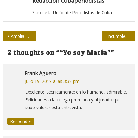
Redacción Cubaperiodistas
Sitio de la Unión de Periodistas de Cuba
Navegación
Amplia participación en Festival Prensa Pública
Incumplen plazo de entrega de obra estratégica para aprovechamiento del canal Zaza-Ciego
de
2 thoughts on “
“Yo soy María”
”
entradas
Frank Aguero
julio 19, 2019 a las 3:38 pm
Excelente, técnicamente; en lo humano, admirable.
Felicidades a la colega premiada y al jurado que
supo valorar esta entrevista.
Responder