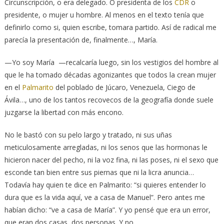
Circunscripción, o era delegado. O presidenta de los
CDR
o
presidente, o mujer u hombre. Al menos en el texto tenía que
definirlo como si, quien escribe, tomara partido. Así de radical me
parecía la presentación de, finalmente…, María.
—Yo soy María —recalcaría luego, sin los vestigios del hombre al
que le ha tomado décadas agonizantes que todos la crean mujer
en el
Palmarito
del poblado de Júcaro, Venezuela, Ciego de
Ávila…, uno de los tantos recovecos de la geografía donde suele
juzgarse la libertad con más encono.
No le bastó con su pelo largo y tratado, ni sus uñas
meticulosamente arregladas, ni los senos que las hormonas le
hicieron nacer del pecho, ni la voz fina, ni las poses, ni el sexo que
esconde tan bien entre sus piernas que ni la licra anuncia…
Todavía hay quien te dice en Palmarito: “si quieres entender lo
dura que es la vida aquí, ve a casa de Manuel”. Pero antes me
habían dicho: “ve a casa de María”. Y yo pensé que era un error,
que eran dos casas, dos personas. Y no.