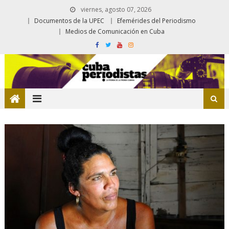
viernes, agosto 07, 2026
Documentos de la UPEC
Efemérides del Periodismo
Medios de Comunicación en Cuba