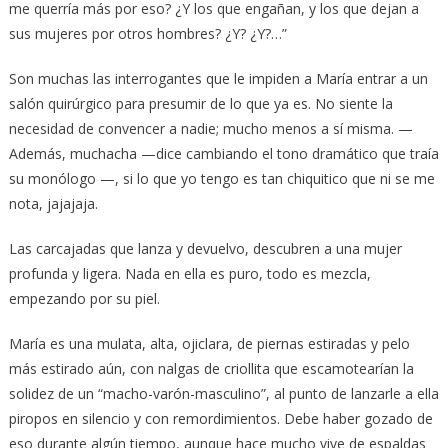
me querría más por eso? ¿Y los que engañan, y los que dejan a
sus mujeres por otros hombres? ¿Y? ¿Y?…”
Son muchas las interrogantes que le impiden a María entrar a un
salón quirúrgico para presumir de lo que ya es. No siente la
necesidad de convencer a nadie; mucho menos a sí misma. —
Además, muchacha —dice cambiando el tono dramático que traía
su monólogo —, si lo que yo tengo es tan chiquitico que ni se me
nota, jajajaja.
Las carcajadas que lanza y devuelvo, descubren a una mujer
profunda y ligera. Nada en ella es puro, todo es mezcla,
empezando por su piel.
María es una mulata, alta, ojiclara, de piernas estiradas y pelo
más estirado aún, con nalgas de criollita que escamotearían la
solidez de un “macho-varón-masculino”, al punto de lanzarle a ella
piropos en silencio y con remordimientos. Debe haber gozado de
eso durante algún tiempo, aunque hace mucho vive de espaldas