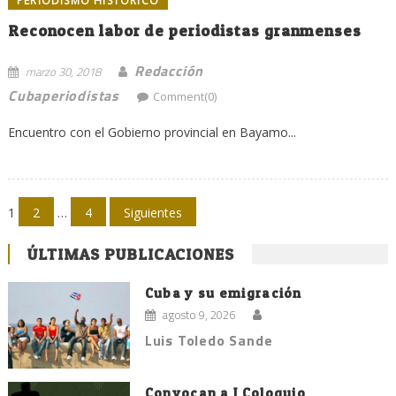
PERIODISMO HISTÓRICO
Reconocen labor de periodistas granmenses
Redacción
marzo 30, 2018
Cubaperiodistas
Comment(0)
Encuentro con el Gobierno provincial en Bayamo...
Navegación
1
2
…
4
Siguientes
de
ÚLTIMAS PUBLICACIONES
entradas
Cuba y su emigración
agosto 9, 2026
Luis Toledo Sande
Convocan a I Coloquio