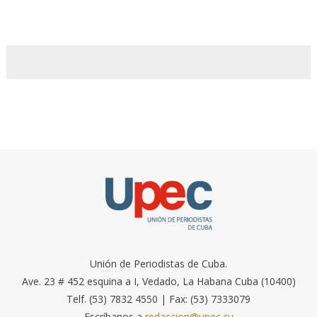
Unión de Periodistas de Cuba.
Ave. 23 # 452 esquina a I, Vedado, La Habana Cuba (10400)
Telf. (53) 7832 4550 | Fax: (53) 7333079
Escríbanos a
redaccion@upec.cu