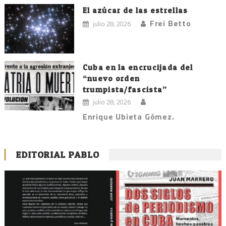
El azúcar de las estrellas
Frei Betto
julio 28, 2026
Cuba en la encrucijada del
“nuevo orden
trumpista/fascista”
julio 28, 2026
Enrique Ubieta Gómez.
EDITORIAL PABLO