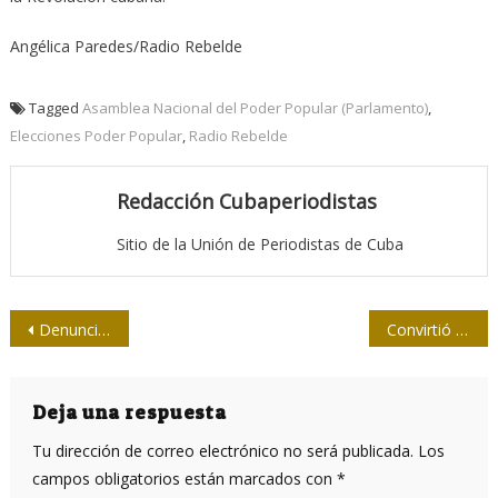
Angélica Paredes/Radio Rebelde
Tagged
Asamblea Nacional del Poder Popular (Parlamento)
,
Elecciones Poder Popular
,
Radio Rebelde
Redacción Cubaperiodistas
Sitio de la Unión de Periodistas de Cuba
Navegación
Denuncia Víctor Hugo Morales ser víctima de una nueva persecución judicial en Argentina
Convirtió el verso en fusil
de
entradas
Deja una respuesta
Tu dirección de correo electrónico no será publicada.
Los
campos obligatorios están marcados con
*